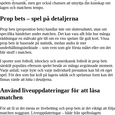
spelets dynamik, men ger också chansen att utnyttja din kunskap om
lagen och matchens tempo.
Prop bets – spel på detaljerna
Prop bets (proposition bets) handlar inte om slutresultatet, utan om
specifika händelser under matchen. Det kan vara allt från hur många
räddningar en målvakt gör till om en viss spelare får gult kort. Vissa
prop bets är baserade på statistik, medan andra är mer
underhållningsinriktade – som vem som gör första målet eller om det
blir straff i matchen.
I sporter som fotboll, ishockey och amerikansk fotboll är prop bets
särskilt populära eftersom spelet består av många avgränsade moment.
Varje anfall, varje byte och varje individuell prestation kan bli ett eget
spel. För den som har koll på lagens taktik och spelarnas form kan det
finnas värde att hitta i detaljerna.
Använd liveuppdateringar för att läsa
matchen
För att få ut det mesta av livebetting och prop bets är det viktigt att följa
matchen noggrant. Liveuppdateringar – både från spelbolagets