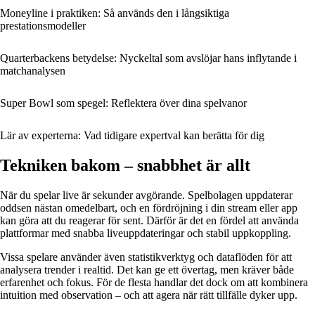
Moneyline i praktiken: Så används den i långsiktiga
prestationsmodeller
Quarterbackens betydelse: Nyckeltal som avslöjar hans inflytande i
matchanalysen
Super Bowl som spegel: Reflektera över dina spelvanor
Lär av experterna: Vad tidigare expertval kan berätta för dig
Tekniken bakom – snabbhet är allt
När du spelar live är sekunder avgörande. Spelbolagen uppdaterar
oddsen nästan omedelbart, och en fördröjning i din stream eller app
kan göra att du reagerar för sent. Därför är det en fördel att använda
plattformar med snabba liveuppdateringar och stabil uppkoppling.
Vissa spelare använder även statistikverktyg och dataflöden för att
analysera trender i realtid. Det kan ge ett övertag, men kräver både
erfarenhet och fokus. För de flesta handlar det dock om att kombinera
intuition med observation – och att agera när rätt tillfälle dyker upp.