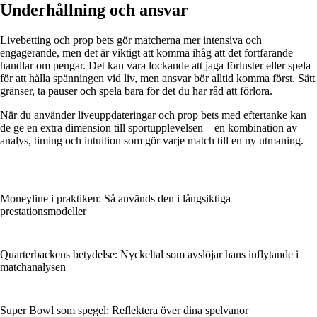
Underhållning och ansvar
Livebetting och prop bets gör matcherna mer intensiva och
engagerande, men det är viktigt att komma ihåg att det fortfarande
handlar om pengar. Det kan vara lockande att jaga förluster eller spela
för att hålla spänningen vid liv, men ansvar bör alltid komma först. Sätt
gränser, ta pauser och spela bara för det du har råd att förlora.
När du använder liveuppdateringar och prop bets med eftertanke kan
de ge en extra dimension till sportupplevelsen – en kombination av
analys, timing och intuition som gör varje match till en ny utmaning.
Moneyline i praktiken: Så används den i långsiktiga
prestationsmodeller
Quarterbackens betydelse: Nyckeltal som avslöjar hans inflytande i
matchanalysen
Super Bowl som spegel: Reflektera över dina spelvanor