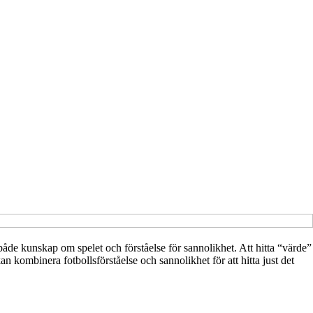
både kunskap om spelet och förståelse för sannolikhet. Att hitta “värde”
an kombinera fotbollsförståelse och sannolikhet för att hitta just det