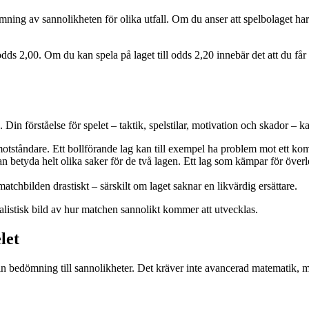
ning av sannolikheten för olika utfall. Om du anser att spelbolaget har g
dds 2,00. Om du kan spela på laget till odds 2,20 innebär det att du få
. Din förståelse för spelet – taktik, spelstilar, motivation och skador – ka
motståndare. Ett bollförande lag kan till exempel ha problem mot ett kom
n betyda helt olika saker för de två lagen. Ett lag som kämpar för överl
tchbilden drastiskt – särskilt om laget saknar en likvärdig ersättare.
stisk bild av hur matchen sannolikt kommer att utvecklas.
let
in bedömning till sannolikheter. Det kräver inte avancerad matematik, 