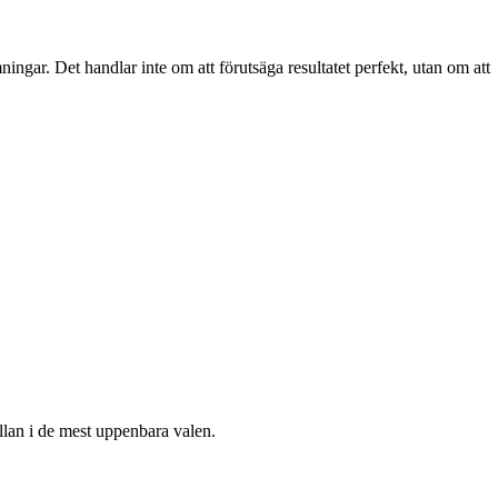
gar. Det handlar inte om att förutsäga resultatet perfekt, utan om att
lan i de mest uppenbara valen.