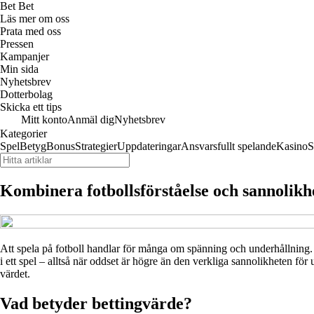
Bet Bet
Läs mer om oss
Prata med oss
Pressen
Kampanjer
Min sida
Nyhetsbrev
Dotterbolag
Skicka ett tips
Mitt konto
Anmäl dig
Nyhetsbrev
Kategorier
Spel
Betyg
Bonus
Strategier
Uppdateringar
Ansvarsfullt spelande
Kasino
S
Kombinera fotbollsförståelse och sannolikhe
Att spela på fotboll handlar för många om spänning och underhållning. M
i ett spel – alltså när oddset är högre än den verkliga sannolikheten för 
värdet.
Vad betyder bettingvärde?