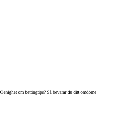
Oenighet om bettingtips? Så bevarar du ditt omdöme