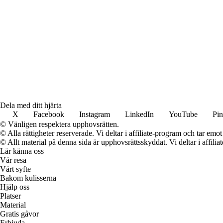
Dela med ditt hjärta
X
Facebook
Instagram
LinkedIn
YouTube
Pin
© Vänligen respektera upphovsrätten.
© Alla rättigheter reserverade. Vi deltar i affiliate-program och tar e
© Allt material på denna sida är upphovsrättsskyddat. Vi deltar i affilia
Lär känna oss
Vår resa
Vårt syfte
Bakom kulisserna
Hjälp oss
Platser
Material
Gratis gåvor
Erbjuda