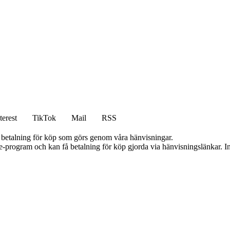
terest
TikTok
Mail
RSS
mot betalning för köp som görs genom våra hänvisningar.
te-program och kan få betalning för köp gjorda via hänvisningslänkar. Inn