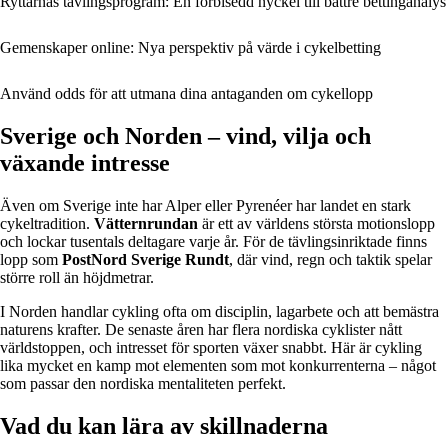
Ryttarnas tävlingsprogram: En förbisedd nyckel till bättre bettinganalys
Gemenskaper online: Nya perspektiv på värde i cykelbetting
Använd odds för att utmana dina antaganden om cykellopp
Sverige och Norden – vind, vilja och
växande intresse
Även om Sverige inte har Alper eller Pyrenéer har landet en stark
cykeltradition.
Vätternrundan
är ett av världens största motionslopp
och lockar tusentals deltagare varje år. För de tävlingsinriktade finns
lopp som
PostNord Sverige Rundt
, där vind, regn och taktik spelar
större roll än höjdmetrar.
I Norden handlar cykling ofta om disciplin, lagarbete och att bemästra
naturens krafter. De senaste åren har flera nordiska cyklister nått
världstoppen, och intresset för sporten växer snabbt. Här är cykling
lika mycket en kamp mot elementen som mot konkurrenterna – något
som passar den nordiska mentaliteten perfekt.
Vad du kan lära av skillnaderna