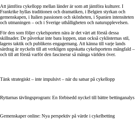
Att jämföra cykellopp mellan länder är som att jämföra kulturer. I
Frankrike hyllas traditionen och dramatiken, i Belgien styrkan och
gemenskapen, i Italien passionen och skönheten, i Spanien intensiteten
och utmaningen – och i Sverige uthålligheten och naturupplevelsen.
För den som följer cykelsporten nära är det värt att förstå dessa
skillnader. De påverkar inte bara loppen, utan också cyklisternas stil,
lagens taktik och publikens engagemang. Att känna till varje lands
särdrag är nyckeln till att verkligen uppskatta cykelsportens mångfald –
och till att förstå varför den fascinerar så många världen över.
Tänk strategiskt – inte impulsivt – när du satsar på cykellopp
Ryttarnas tävlingsprogram: En förbisedd nyckel till bättre bettinganalys
Gemenskaper online: Nya perspektiv på värde i cykelbetting