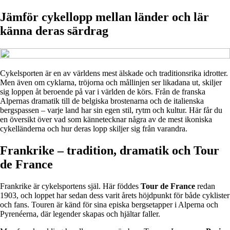
Jämför cykellopp mellan länder och lär
känna deras särdrag
Cykelsporten är en av världens mest älskade och traditionsrika idrotter.
Men även om cyklarna, tröjorna och mållinjen ser likadana ut, skiljer
sig loppen åt beroende på var i världen de körs. Från de franska
Alpernas dramatik till de belgiska brostenarna och de italienska
bergspassen – varje land har sin egen stil, rytm och kultur. Här får du
en översikt över vad som kännetecknar några av de mest ikoniska
cykelländerna och hur deras lopp skiljer sig från varandra.
Frankrike – tradition, dramatik och Tour
de France
Frankrike är cykelsportens själ. Här föddes
Tour de France
redan
1903, och loppet har sedan dess varit årets höjdpunkt för både cyklister
och fans. Touren är känd för sina episka bergsetapper i Alperna och
Pyrenéerna, där legender skapas och hjältar faller.