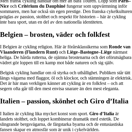
Men fransk cykling handlar om mer än bara Touren. Lopp som
Paris–
Nice
och
Critérium du Dauphiné
fungerar som uppvärmning inför
sommaren, men har också sin egen prestige. Den franska cykelkulturen
präglas av passion, stolthet och respekt för historien – här är cykling
inte bara sport, utan en del av den nationella identiteten.
Belgien – brosten, väder och folkfest
I Belgien är cykling religion. Här är förårsklassikerna som
Ronde van
Vlaanderen (Flandern Runt)
och
Liège–Bastogne–Liège
närmast
heliga. De hårda rutterna, de ojämna brostenarna och det oförutsägbara
vädret gör loppen till en kamp mot både naturen och sig själv.
Belgisk cykling handlar om rå styrka och uthållighet. Publiken står tätt
längs vägarna med flaggor, öl och klockor, och stämningen är elektrisk.
Det är här man verkligen känner att cykling är en folkfest – och att
segern ofta går till den mest envisa snarare än den mest eleganta.
Italien – passion, skönhet och Giro d’Italia
I Italien är cykling lika mycket konst som sport.
Giro d’Italia
är
landets stolthet, och loppet kombinerar dramatik med estetik. De
slingrande bergsvägarna, de färgstarka byarna och de entusiastiska
fansen skapar en atmosfär som är unik i cykelvärlden.