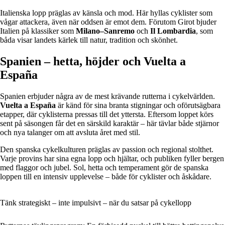
Italienska lopp präglas av känsla och mod. Här hyllas cyklister som
vågar attackera, även när oddsen är emot dem. Förutom Girot bjuder
Italien på klassiker som
Milano–Sanremo
och
Il Lombardia
, som
båda visar landets kärlek till natur, tradition och skönhet.
Spanien – hetta, höjder och Vuelta a
España
Spanien erbjuder några av de mest krävande rutterna i cykelvärlden.
Vuelta a España
är känd för sina branta stigningar och oförutsägbara
etapper, där cyklisterna pressas till det yttersta. Eftersom loppet körs
sent på säsongen får det en särskild karaktär – här tävlar både stjärnor
och nya talanger om att avsluta året med stil.
Den spanska cykelkulturen präglas av passion och regional stolthet.
Varje provins har sina egna lopp och hjältar, och publiken fyller bergen
med flaggor och jubel. Sol, hetta och temperament gör de spanska
loppen till en intensiv upplevelse – både för cyklister och åskådare.
Tänk strategiskt – inte impulsivt – när du satsar på cykellopp