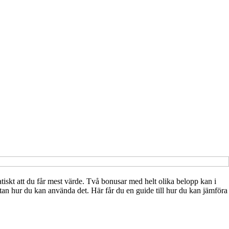
atiskt att du får mest värde. Två bonusar med helt olika belopp kan i
utan hur du kan använda det. Här får du en guide till hur du kan jämföra