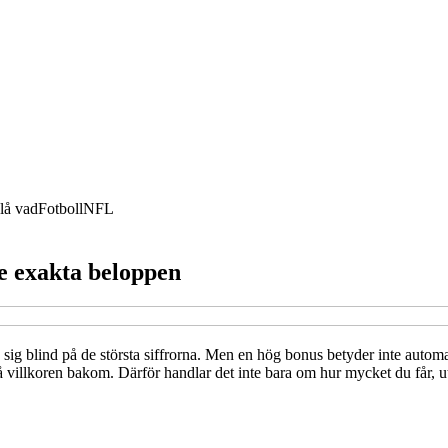
lå vad
Fotboll
NFL
de exakta beloppen
a sig blind på de största siffrorna. Men en hög bonus betyder inte autom
på villkoren bakom. Därför handlar det inte bara om hur mycket du får, 