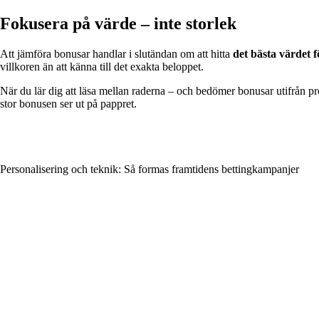
Fokusera på värde – inte storlek
Att jämföra bonusar handlar i slutändan om att hitta
det bästa värdet f
villkoren än att känna till det exakta beloppet.
När du lär dig att läsa mellan raderna – och bedömer bonusar utifrån pro
stor bonusen ser ut på pappret.
Personalisering och teknik: Så formas framtidens bettingkampanjer