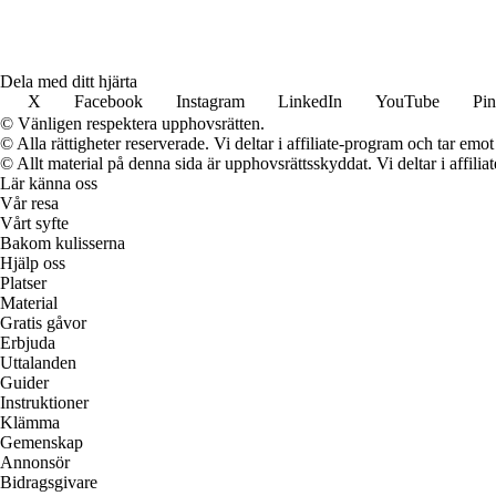
Dela med ditt hjärta
X
Facebook
Instagram
LinkedIn
YouTube
Pin
© Vänligen respektera upphovsrätten.
© Alla rättigheter reserverade. Vi deltar i affiliate-program och tar e
© Allt material på denna sida är upphovsrättsskyddat. Vi deltar i affilia
Lär känna oss
Vår resa
Vårt syfte
Bakom kulisserna
Hjälp oss
Platser
Material
Gratis gåvor
Erbjuda
Uttalanden
Guider
Instruktioner
Klämma
Gemenskap
Annonsör
Bidragsgivare