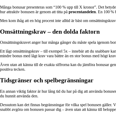
Många bonusar presenteras som “100 % upp till X kronor”. Det betyder a
hur attraktiv bonusen är genom att titta på
procentandelen
. En 100 % b
Men kom ihåg att en hög procent inte alltid är bäst om omsättningskraven
Omsättningskrav – den dolda faktorn
Omsättningskravet anger hur många gånger du måste spela igenom bonusbe
Ett lågt omsättningskrav – till exempel 5x – innebär att du snabbare kan 
mindre bonus med lågt krav vara bättre än en stor bonus med högt krav
Även utan att känna till de exakta siffrorna kan du jämföra bonusar ge
positiva tecken.
Tidsgränser och spelbegränsningar
En annan viktig faktor är hur lång tid du har på dig att använda bonusen
du hunnit använda den.
Dessutom kan det finnas begränsningar för vilka spel bonusen gäller. Vi
snabbt avgöra om bonusen passar dig – även utan att känna till beloppe