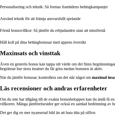
Personalisering och teknik: Så formas framtidens bettingkampanjer
Använd teknik för att främja ansvarsfullt spelande
Förstå bonusvillkor: Så jämför du erbjudanden utan att missförstå
Håll koll på dina bettingbonusar med appens översikt
Maxinsats och vinsttak
Även en generös bonus kan tappa sitt värde om det finns begränsningar f
begränsar hur stora insatser du får göra medan bonusen är aktiv.
När du jämför bonusar, kontrollera om det står något om
maximal insa
Läs recensioner och andras erfarenheter
Om du inte har tillgång till de exakta bonusbeloppen kan du ändå få en
villkoren. Många jämförelsesidor ger också en samlad bedömning av bon
Det ger dig en mer nyanserad bild än att bara titta på siffror.