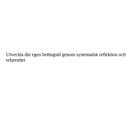
Utveckla din egen bettingstil genom systematisk reflektion och
erfarenhet