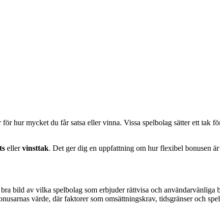
ör hur mycket du får satsa eller vinna. Vissa spelbolag sätter ett tak f
ts
eller
vinsttak
. Det ger dig en uppfattning om hur flexibel bonusen är – 
 bra bild av vilka spelbolag som erbjuder rättvisa och användarvänliga 
usarnas värde, där faktorer som omsättningskrav, tidsgränser och spel