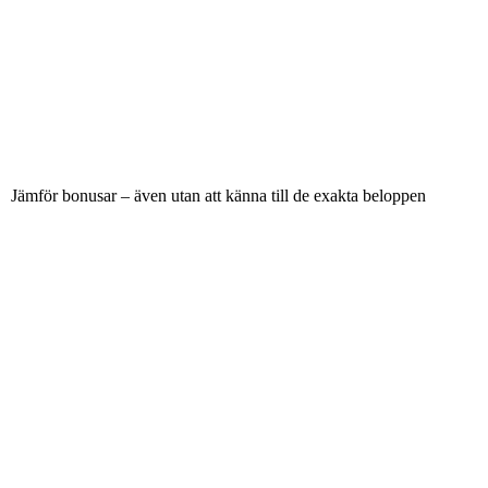
Jämför bonusar – även utan att känna till de exakta beloppen