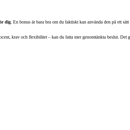
ör dig
. En bonus är bara bra om du faktiskt kan använda den på ett sätt s
cent, krav och flexibilitet – kan du fatta mer genomtänkta beslut. Det ge