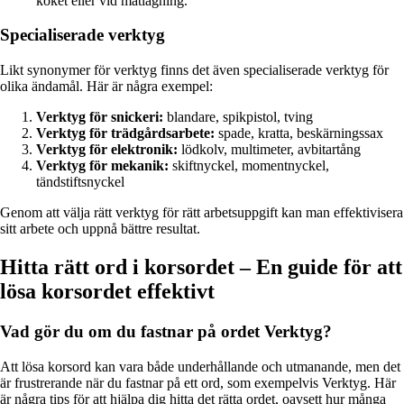
köket eller vid matlagning.
Specialiserade verktyg
Likt synonymer för verktyg finns det även specialiserade verktyg för
olika ändamål. Här är några exempel:
Verktyg för snickeri:
blandare, spikpistol, tving
Verktyg för trädgårdsarbete:
spade, kratta, beskärningssax
Verktyg för elektronik:
lödkolv, multimeter, avbitartång
Verktyg för mekanik:
skiftnyckel, momentnyckel,
tändstiftsnyckel
Genom att välja rätt verktyg för rätt arbetsuppgift kan man effektivisera
sitt arbete och uppnå bättre resultat.
Hitta rätt ord i korsordet – En guide för att
lösa korsordet effektivt
Vad gör du om du fastnar på ordet Verktyg?
Att lösa korsord kan vara både underhållande och utmanande, men det
är frustrerande när du fastnar på ett ord, som exempelvis Verktyg. Här
är några tips för att hjälpa dig hitta det rätta ordet, oavsett hur många