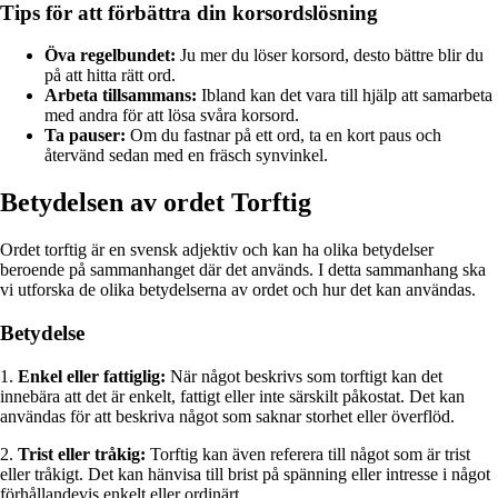
Tips för att förbättra din korsordslösning
Öva regelbundet:
Ju mer du löser korsord, desto bättre blir du
på att hitta rätt ord.
Arbeta tillsammans:
Ibland kan det vara till hjälp att samarbeta
med andra för att lösa svåra korsord.
Ta pauser:
Om du fastnar på ett ord, ta en kort paus och
återvänd sedan med en fräsch synvinkel.
Betydelsen av ordet Torftig
Ordet torftig är en svensk adjektiv och kan ha olika betydelser
beroende på sammanhanget där det används. I detta sammanhang ska
vi utforska de olika betydelserna av ordet och hur det kan användas.
Betydelse
1.
Enkel eller fattiglig:
När något beskrivs som torftigt kan det
innebära att det är enkelt, fattigt eller inte särskilt påkostat. Det kan
användas för att beskriva något som saknar storhet eller överflöd.
2.
Trist eller tråkig:
Torftig kan även referera till något som är trist
eller tråkigt. Det kan hänvisa till brist på spänning eller intresse i något
förhållandevis enkelt eller ordinärt.