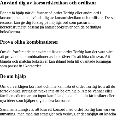
Använd dig av korsordslexikon och ordlistor
För att få hjälp när du fastnar på ordet Torftig eller andra ord i
korsordet kan du använda dig av korsordslexikon och ordlistor. Dessa
resurser kan ge dig förslag på möjliga ord som passar in i
korsordsrutnätet baserat på antalet bokstäver och de befintliga
bokstäverna.
Prova olika kombinationer
Om du fortfarande har svårt att lista ut ordet Torftig kan det vara värt
att prova olika kombinationer av bokstäver för att hitta rätt svar. Att
blanda och matcha bokstäver kan ibland leda till oväntade lösningar
som passar in i korsordet.
Be om hjälp
Om du verkligen kört fast och inte kan lista ut ordet Torftig trots att du
försökt olika strategier, tveka inte att be om hjälp. Att be vänner eller
familjemedlemmar om input kan ibland leda till att du får insikter eller
nya idéer som hjälper dig att lösa korsordet.
Sammanfattningsvis, att lösa ett korsord med ordet Torftig kan vara en
utmaning, men med rätt strategier och verktyg är det möjligt att knäcka