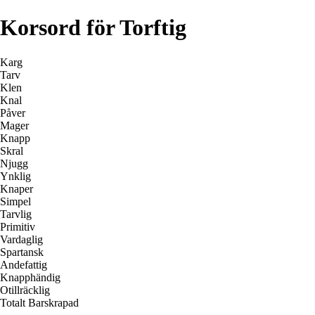
Korsord för Torftig
Karg
Tarv
Klen
Knal
Påver
Mager
Knapp
Skral
Njugg
Ynklig
Knaper
Simpel
Tarvlig
Primitiv
Vardaglig
Spartansk
Andefattig
Knapphändig
Otillräcklig
Totalt Barskrapad