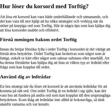
Hur löser du korsord med Torftig?
Att lösa ett korsord kan vara både underhållande och utmanande, och
det kan vara till stor hjälp att ha olika strategier och verktyg när du
stöter på knepiga ord som Torftig. Här är några tips som kan hjälpa dig
att lösa korsordet snabbt och effektivt.
Förstå meningen bakom ordet Torftig
Innan du börjar försöka fylla i ordet Torftig i korsordet är det viktigt att
förstå dess betydelse. Ordet Torftig kan beskrivas som något som är
fattigt, enkelt or kärt eller något som saknar substans eller innehåll. Att
ha denna förståelse kan hjälpa dig att lista ut vilken typ av ledtråd eller
fråga som kan kopplas till ordet.
Använd dig av ledtrådar
En bra strategi när du löser ett korsord är att använda ledtrådar för att
komma på rätt ord. Om ordet Torftig är en ledtråd i sig själv, kan det
vara bra att fundera på andra ord som kan kopplas till den ursprungliga
betydelsen. Kom ihåg att ledtrådar inte alltid är bokstavliga, så tänk
utanför ramarna och var kreativ.