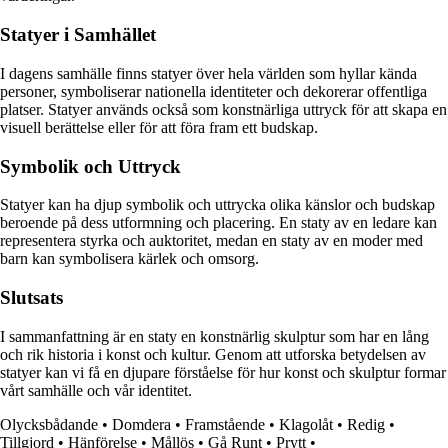
Statyer i Samhället
I dagens samhälle finns statyer över hela världen som hyllar kända
personer, symboliserar nationella identiteter och dekorerar offentliga
platser. Statyer används också som konstnärliga uttryck för att skapa en
visuell berättelse eller för att föra fram ett budskap.
Symbolik och Uttryck
Statyer kan ha djup symbolik och uttrycka olika känslor och budskap
beroende på dess utformning och placering. En staty av en ledare kan
representera styrka och auktoritet, medan en staty av en moder med
barn kan symbolisera kärlek och omsorg.
Slutsats
I sammanfattning är en staty en konstnärlig skulptur som har en lång
och rik historia i konst och kultur. Genom att utforska betydelsen av
statyer kan vi få en djupare förståelse för hur konst och skulptur formar
vårt samhälle och vår identitet.
Olycksbådande
•
Domdera
•
Framstående
•
Klagolåt
•
Redig
•
Tillgjord
•
Hänförelse
•
Mållös
•
Gå Runt
•
Prytt
•