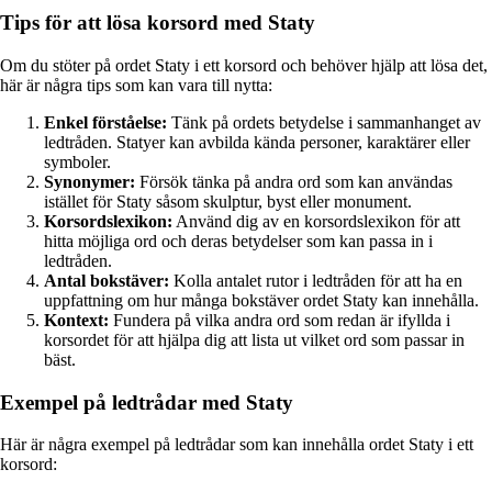
Tips för att lösa korsord med Staty
Om du stöter på ordet Staty i ett korsord och behöver hjälp att lösa det,
här är några tips som kan vara till nytta:
Enkel förståelse:
Tänk på ordets betydelse i sammanhanget av
ledtråden. Statyer kan avbilda kända personer, karaktärer eller
symboler.
Synonymer:
Försök tänka på andra ord som kan användas
istället för Staty såsom skulptur, byst eller monument.
Korsordslexikon:
Använd dig av en korsordslexikon för att
hitta möjliga ord och deras betydelser som kan passa in i
ledtråden.
Antal bokstäver:
Kolla antalet rutor i ledtråden för att ha en
uppfattning om hur många bokstäver ordet Staty kan innehålla.
Kontext:
Fundera på vilka andra ord som redan är ifyllda i
korsordet för att hjälpa dig att lista ut vilket ord som passar in
bäst.
Exempel på ledtrådar med Staty
Här är några exempel på ledtrådar som kan innehålla ordet Staty i ett
korsord: