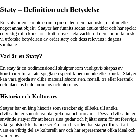
Staty – Definition och Betydelse
En staty är en skulptur som representerar en människa, ett djur eller
något annat objekt. Statyer har funnits sedan antika tider och har spelat
en viktig roll i konst och kultur över hela världen. I den här artikeln ska
vi utforska betydelsen av ordet staty och dess relevans i dagens
samhälle.
Vad är en Staty?
En staty är en tredimensionell skulptur som vanligtvis skapas av
konstnärer för att återspegla en specifik person, idé eller känsla. Statyer
kan vara gjorda av olika material såsom sten, metall, trä eller keramik
och placeras både inomhus och utomhus.
Historia och Kulturarv
Statyer har en lång historia som sträcker sig tillbaka till antika
civilisationer som de gamla grekerna och romarna. Dessa civilisationer
använde statyer för att hedra sina gudar och hjältar samt för att föreviga
viktiga historiska händelser. Genom historien har statyer fortsatt att
vara en viktig del av kulturellt arv och har representerat olika ideal och
värderingar.