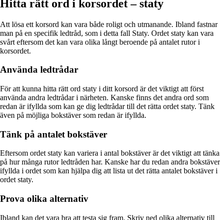
Hitta rätt ord i korsordet – staty
Att lösa ett korsord kan vara både roligt och utmanande. Ibland fastnar
man på en specifik ledtråd, som i detta fall Staty. Ordet staty kan vara
svårt eftersom det kan vara olika långt beroende på antalet rutor i
korsordet.
Använda ledtrådar
För att kunna hitta rätt ord staty i ditt korsord är det viktigt att först
använda andra ledtrådar i närheten. Kanske finns det andra ord som
redan är ifyllda som kan ge dig ledtrådar till det rätta ordet staty. Tänk
även på möjliga bokstäver som redan är ifyllda.
Tänk på antalet bokstäver
Eftersom ordet staty kan variera i antal bokstäver är det viktigt att tänka
på hur många rutor ledtråden har. Kanske har du redan andra bokstäver
ifyllda i ordet som kan hjälpa dig att lista ut det rätta antalet bokstäver i
ordet staty.
Prova olika alternativ
Ibland kan det vara bra att testa sig fram. Skriv ned olika alternativ till