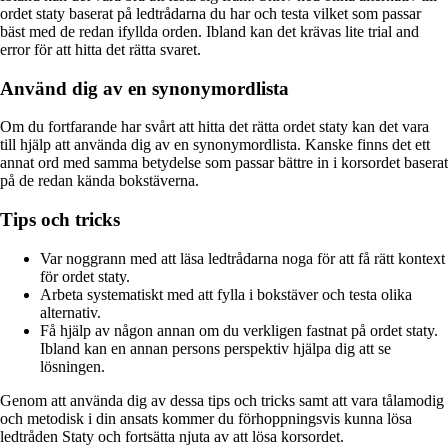
ordet staty baserat på ledtrådarna du har och testa vilket som passar
bäst med de redan ifyllda orden. Ibland kan det krävas lite trial and
error för att hitta det rätta svaret.
Använd dig av en synonymordlista
Om du fortfarande har svårt att hitta det rätta ordet staty kan det vara
till hjälp att använda dig av en synonymordlista. Kanske finns det ett
annat ord med samma betydelse som passar bättre in i korsordet baserat
på de redan kända bokstäverna.
Tips och tricks
Var noggrann med att läsa ledtrådarna noga för att få rätt kontext
för ordet staty.
Arbeta systematiskt med att fylla i bokstäver och testa olika
alternativ.
Få hjälp av någon annan om du verkligen fastnat på ordet staty.
Ibland kan en annan persons perspektiv hjälpa dig att se
lösningen.
Genom att använda dig av dessa tips och tricks samt att vara tålamodig
och metodisk i din ansats kommer du förhoppningsvis kunna lösa
ledtråden Staty och fortsätta njuta av att lösa korsordet.