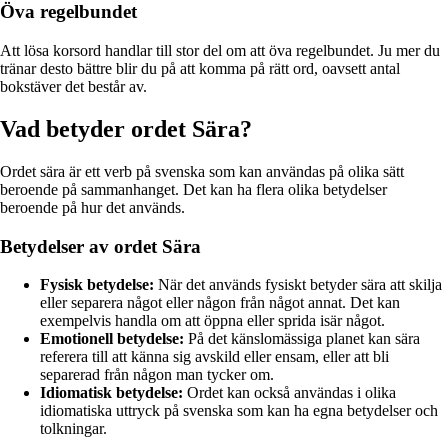
Öva regelbundet
Att lösa korsord handlar till stor del om att öva regelbundet. Ju mer du
tränar desto bättre blir du på att komma på rätt ord, oavsett antal
bokstäver det består av.
Vad betyder ordet Sära?
Ordet sära är ett verb på svenska som kan användas på olika sätt
beroende på sammanhanget. Det kan ha flera olika betydelser
beroende på hur det används.
Betydelser av ordet Sära
Fysisk betydelse:
När det används fysiskt betyder sära att skilja
eller separera något eller någon från något annat. Det kan
exempelvis handla om att öppna eller sprida isär något.
Emotionell betydelse:
På det känslomässiga planet kan sära
referera till att känna sig avskild eller ensam, eller att bli
separerad från någon man tycker om.
Idiomatisk betydelse:
Ordet kan också användas i olika
idiomatiska uttryck på svenska som kan ha egna betydelser och
tolkningar.