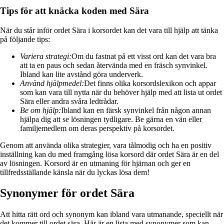
Tips för att knäcka koden med Sära
När du står inför ordet Sära i korsordet kan det vara till hjälp att tänka
på följande tips:
Variera strategi:
Om du fastnat på ett visst ord kan det vara bra
att ta en paus och sedan återvända med en fräsch synvinkel.
Ibland kan lite avstånd göra underverk.
Använd hjälpmedel:
Det finns olika korsordslexikon och appar
som kan vara till nytta när du behöver hjälp med att lista ut ordet
Sära eller andra svåra ledtrådar.
Be om hjälp:
Ibland kan en färsk synvinkel från någon annan
hjälpa dig att se lösningen tydligare. Be gärna en vän eller
familjemedlem om deras perspektiv på korsordet.
Genom att använda olika strategier, vara tålmodig och ha en positiv
inställning kan du med framgång lösa korsord där ordet Sära är en del
av lösningen. Korsord är en utmaning för hjärnan och ger en
tillfredsställande känsla när du lyckas lösa dem!
Synonymer för ordet Sära
Att hitta rätt ord och synonym kan ibland vara utmanande, speciellt när
det kommer till ordet sära. Här är en lista med synonymer som kan