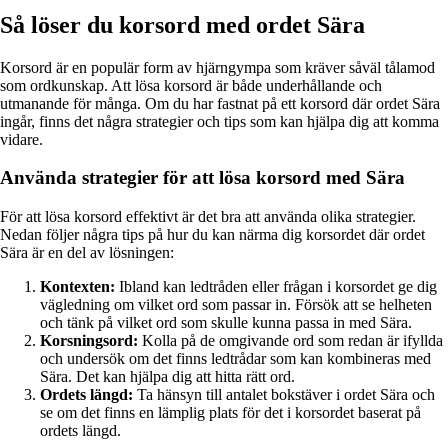
Så löser du korsord med ordet Sära
Korsord är en populär form av hjärngympa som kräver såväl tålamod
som ordkunskap. Att lösa korsord är både underhållande och
utmanande för många. Om du har fastnat på ett korsord där ordet Sära
ingår, finns det några strategier och tips som kan hjälpa dig att komma
vidare.
Använda strategier för att lösa korsord med Sära
För att lösa korsord effektivt är det bra att använda olika strategier.
Nedan följer några tips på hur du kan närma dig korsordet där ordet
Sära är en del av lösningen:
Kontexten:
Ibland kan ledtråden eller frågan i korsordet ge dig
vägledning om vilket ord som passar in. Försök att se helheten
och tänk på vilket ord som skulle kunna passa in med Sära.
Korsningsord:
Kolla på de omgivande ord som redan är ifyllda
och undersök om det finns ledtrådar som kan kombineras med
Sära. Det kan hjälpa dig att hitta rätt ord.
Ordets längd:
Ta hänsyn till antalet bokstäver i ordet Sära och
se om det finns en lämplig plats för det i korsordet baserat på
ordets längd.