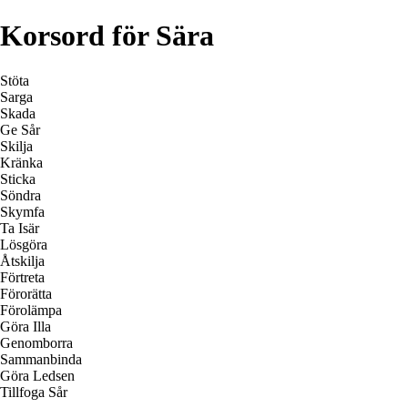
Korsord för Sära
Stöta
Sarga
Skada
Ge Sår
Skilja
Kränka
Sticka
Söndra
Skymfa
Ta Isär
Lösgöra
Åtskilja
Förtreta
Förorätta
Förolämpa
Göra Illa
Genomborra
Sammanbinda
Göra Ledsen
Tillfoga Sår