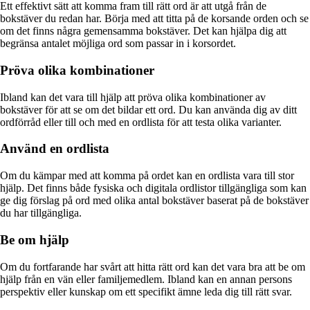
Ett effektivt sätt att komma fram till rätt ord är att utgå från de
bokstäver du redan har. Börja med att titta på de korsande orden och se
om det finns några gemensamma bokstäver. Det kan hjälpa dig att
begränsa antalet möjliga ord som passar in i korsordet.
Pröva olika kombinationer
Ibland kan det vara till hjälp att pröva olika kombinationer av
bokstäver för att se om det bildar ett ord. Du kan använda dig av ditt
ordförråd eller till och med en ordlista för att testa olika varianter.
Använd en ordlista
Om du kämpar med att komma på ordet kan en ordlista vara till stor
hjälp. Det finns både fysiska och digitala ordlistor tillgängliga som kan
ge dig förslag på ord med olika antal bokstäver baserat på de bokstäver
du har tillgängliga.
Be om hjälp
Om du fortfarande har svårt att hitta rätt ord kan det vara bra att be om
hjälp från en vän eller familjemedlem. Ibland kan en annan persons
perspektiv eller kunskap om ett specifikt ämne leda dig till rätt svar.