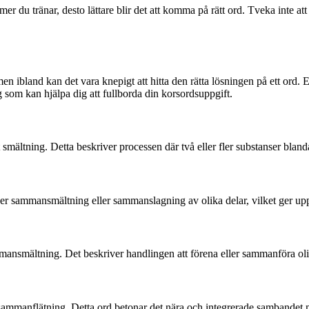
mer du tränar, desto lättare blir det att komma på rätt ord. Tveka inte 
en ibland kan det vara knepigt att hitta den rätta lösningen på ett ord
som kan hjälpa dig att fullborda din korsordsuppgift.
ältning. Detta beskriver processen där två eller fler substanser bland
 sammansmältning eller sammanslagning av olika delar, vilket ger uppho
nsmältning. Det beskriver handlingen att förena eller sammanföra olik
mmanflätning. Detta ord betonar det nära och integrerade sambandet m