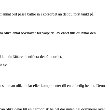
 annat ord passa bättre in i korsordet än det du först tänkt på.
olika antal bokstäver för varje del av ordet tills du hittar den
 kan du lättare identifiera det rätta ordet.
r av.
ta samman olika delar eller komponenter till en enhetlig helhet. Denna
an olika delar till en harmonisk helhet där ingen del dominerar över