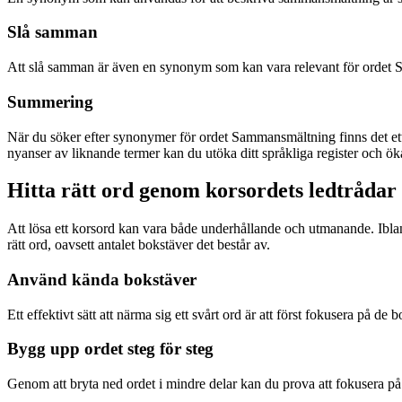
Slå samman
Att slå samman är även en synonym som kan vara relevant för ordet Sa
Summering
När du söker efter synonymer för ordet Sammansmältning finns det ett 
nyanser av liknande termer kan du utöka ditt språkliga register och ö
Hitta rätt ord genom korsordets ledtrådar
Att lösa ett korsord kan vara både underhållande och utmanande. Ibland
rätt ord, oavsett antalet bokstäver det består av.
Använd kända bokstäver
Ett effektivt sätt att närma sig ett svårt ord är att först fokusera på 
Bygg upp ordet steg för steg
Genom att bryta ned ordet i mindre delar kan du prova att fokusera på 