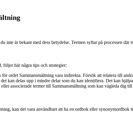
ältning
 inte är bekant med dess betydelse. Termen syftar på processen där två 
 följer här några tips och strategier:
för ordet Sammansmältning vara indirekta. Försök att relatera till andra
 kan delas upp i mindre delar som du kan identifiera. Det kan hjälpa 
ler associerade termer till Sammansmältning som kan vägleda dig till r
ing, kan det vara användbart att ha en ordbok eller synonymordbok till