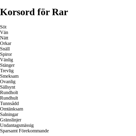
Korsord för Rar
Söt
Vän
Nätt
Orkar
Snäll
Spiror
Vänlig
Stänger
Trevlig
Smeksam
Ovanlig
Sällsynt
Rundholt
Rundhult
Tunnsådd
Omtänksam
Salningar
Gränslinjer
Undantagsmässig
Sparsamt Förekommande