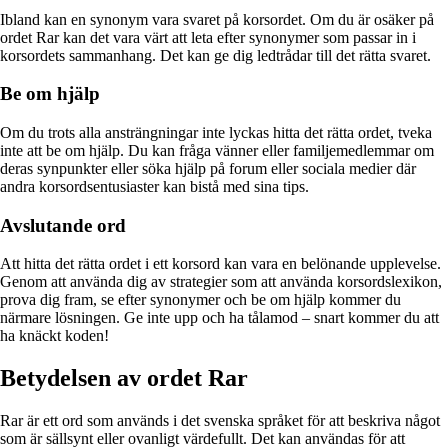
Ibland kan en synonym vara svaret på korsordet. Om du är osäker på
ordet Rar kan det vara värt att leta efter synonymer som passar in i
korsordets sammanhang. Det kan ge dig ledtrådar till det rätta svaret.
Be om hjälp
Om du trots alla ansträngningar inte lyckas hitta det rätta ordet, tveka
inte att be om hjälp. Du kan fråga vänner eller familjemedlemmar om
deras synpunkter eller söka hjälp på forum eller sociala medier där
andra korsordsentusiaster kan bistå med sina tips.
Avslutande ord
Att hitta det rätta ordet i ett korsord kan vara en belönande upplevelse.
Genom att använda dig av strategier som att använda korsordslexikon,
prova dig fram, se efter synonymer och be om hjälp kommer du
närmare lösningen. Ge inte upp och ha tålamod – snart kommer du att
ha knäckt koden!
Betydelsen av ordet Rar
Rar är ett ord som används i det svenska språket för att beskriva något
som är sällsynt eller ovanligt värdefullt. Det kan användas för att