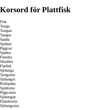
Korsord för Plattfisk
Fisk
Tunga
Tungan
Tungor
Spätta
Spättan
Piggvar
Spättor
Flundra
Skrubba
Flatfisk
Sjötunga
Tungorna
Sjötungor
Rödspätta
Spättorna
Piggvaren
Sjötungan
Flundrorna
Sjötungorna