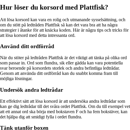
Hur löser du korsord med Plattfisk?
Att lösa korsord kan vara en rolig och utmanande sysselsättning, och
om du stött på ledtråden Plattfisk så kan det vara bra att ha några
strategier i åtanke för att knäcka koden. Här är några tips och tricks för
att lösa korsord med detta intressanta ord.
Använd ditt ordförråd
När du stöter på ledtråden Plattfisk är det viktigt att tänka på olika ord
som passar in. Ord som flundra, sik eller gädda kan vara potentiella
svar beroende på korsordets storlek och andra befintliga ledtrådar.
Genom att använda ditt ordförråd kan du snabbt komma fram till
möjliga lösningar.
Undersök andra ledtrådar
Ett effektivt sätt att lösa korsord är att undersöka andra ledtrådar som
kan ge dig ledtrådar till det svåra ordet Plattfisk. Om du till exempel vet
att ett annat ord ska börja med bokstaven F och ha fem bokstäver, kan
det hjälpa dig att smidigt fylla i ordet flundra.
Tänk utanför boxen