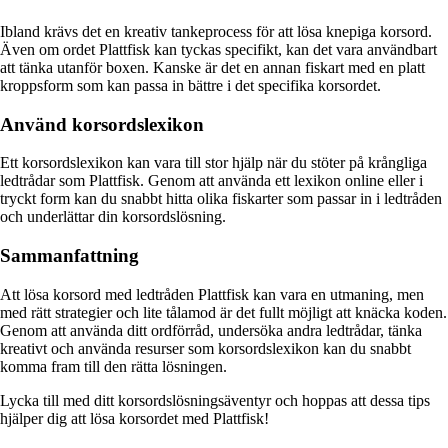
Ibland krävs det en kreativ tankeprocess för att lösa knepiga korsord.
Även om ordet Plattfisk kan tyckas specifikt, kan det vara användbart
att tänka utanför boxen. Kanske är det en annan fiskart med en platt
kroppsform som kan passa in bättre i det specifika korsordet.
Använd korsordslexikon
Ett korsordslexikon kan vara till stor hjälp när du stöter på krångliga
ledtrådar som Plattfisk. Genom att använda ett lexikon online eller i
tryckt form kan du snabbt hitta olika fiskarter som passar in i ledtråden
och underlättar din korsordslösning.
Sammanfattning
Att lösa korsord med ledtråden Plattfisk kan vara en utmaning, men
med rätt strategier och lite tålamod är det fullt möjligt att knäcka koden.
Genom att använda ditt ordförråd, undersöka andra ledtrådar, tänka
kreativt och använda resurser som korsordslexikon kan du snabbt
komma fram till den rätta lösningen.
Lycka till med ditt korsordslösningsäventyr och hoppas att dessa tips
hjälper dig att lösa korsordet med Plattfisk!