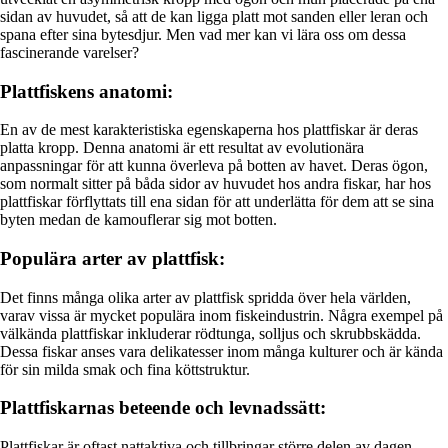
sidan av huvudet, så att de kan ligga platt mot sanden eller leran och
spana efter sina bytesdjur. Men vad mer kan vi lära oss om dessa
fascinerande varelser?
Plattfiskens anatomi:
En av de mest karakteristiska egenskaperna hos plattfiskar är deras
platta kropp. Denna anatomi är ett resultat av evolutionära
anpassningar för att kunna överleva på botten av havet. Deras ögon,
som normalt sitter på båda sidor av huvudet hos andra fiskar, har hos
plattfiskar förflyttats till ena sidan för att underlätta för dem att se sina
byten medan de kamouflerar sig mot botten.
Populära arter av plattfisk:
Det finns många olika arter av plattfisk spridda över hela världen,
varav vissa är mycket populära inom fiskeindustrin. Några exempel på
välkända plattfiskar inkluderar rödtunga, solljus och skrubbskädda.
Dessa fiskar anses vara delikatesser inom många kulturer och är kända
för sin milda smak och fina köttstruktur.
Plattfiskarnas beteende och levnadssätt:
Plattfiskar är oftast nattaktiva och tillbringar större delen av dagen