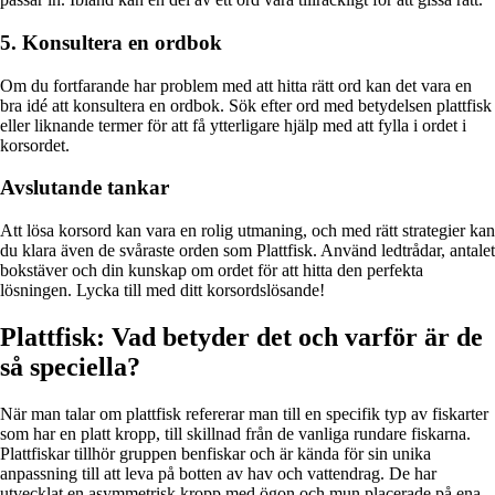
5. Konsultera en ordbok
Om du fortfarande har problem med att hitta rätt ord kan det vara en
bra idé att konsultera en ordbok. Sök efter ord med betydelsen plattfisk
eller liknande termer för att få ytterligare hjälp med att fylla i ordet i
korsordet.
Avslutande tankar
Att lösa korsord kan vara en rolig utmaning, och med rätt strategier kan
du klara även de svåraste orden som Plattfisk. Använd ledtrådar, antalet
bokstäver och din kunskap om ordet för att hitta den perfekta
lösningen. Lycka till med ditt korsordslösande!
Plattfisk: Vad betyder det och varför är de
så speciella?
När man talar om plattfisk refererar man till en specifik typ av fiskarter
som har en platt kropp, till skillnad från de vanliga rundare fiskarna.
Plattfiskar tillhör gruppen benfiskar och är kända för sin unika
anpassning till att leva på botten av hav och vattendrag. De har
utvecklat en asymmetrisk kropp med ögon och mun placerade på ena