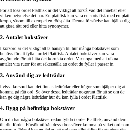
För att lösa ordet Plattfisk är det viktigt att förstå vad det innebär eller
vilken betydelse det har. En plattfisk kan vara en sorts fisk med en platt
kropp, såsom till exempel en rödspätta. Denna förståelse kan hjälpa dig
att gissa rätt ord eller hitta synonymer.
2. Antalet bokstäver
I korsord är det viktigt att ta hänsyn till hur många bokstäver som
behövs för att fylla i ordet Plattfisk. Antalet bokstäver kan vara
avgörande för att hitta det korrekta ordet. Var noga med att räkna
antalet vita rutor för att säkerställa att ordet du fyller i passar in.
3. Använd dig av ledtrådar
I vissa korsord kan det finnas ledtrådar eller frågor som hjälper dig att
komma på rätt ord. Se över dessa ledtrådar noggrant för att se om de
kan ge dig några ledtrådar hur du kan fylla i ordet Plattfisk.
4. Bygg på befintliga bokstäver
Om du har några bokstäver redan fyllda i ordet Plattfisk, använd dem
till din fördel. Försök utifrån dessa bokstäver komma på vilket ord som
passar in. Ibland kan en del av ett ord vara tillräckligt för att gissa rätt.