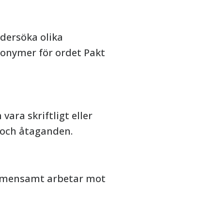
dersöka olika
nonymer för ordet Pakt
vara skriftligt eller
r och åtaganden.
gemensamt arbetar mot