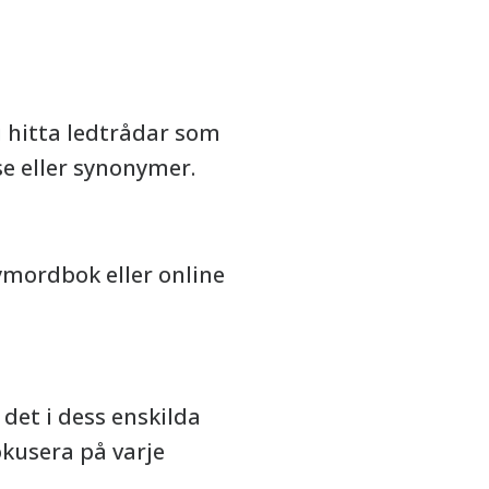
u hitta ledtrådar som
se eller synonymer.
ymordbok eller online
 det i dess enskilda
okusera på varje