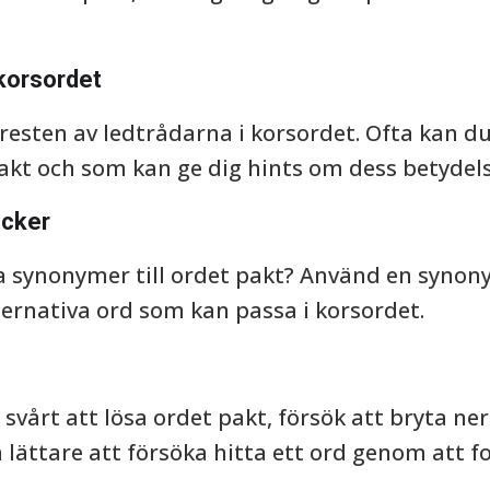
 korsordet
å resten av ledtrådarna i korsordet. Ofta kan d
pakt och som kan ge dig hints om dess betydel
cker
ta synonymer till ordet pakt? Använd en synon
lternativa ord som kan passa i korsordet.
vårt att lösa ordet pakt, försök att bryta ner
 lättare att försöka hitta ett ord genom att f