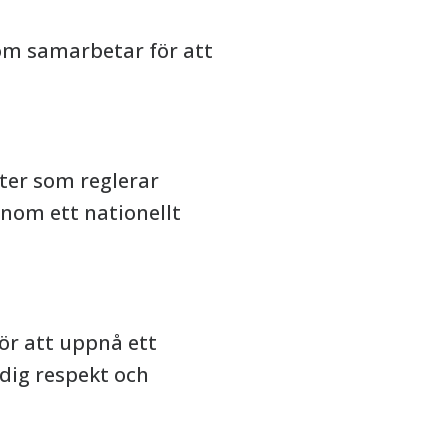
som samarbetar för att
rter som reglerar
 inom ett nationellt
ör att uppnå ett
ig respekt och