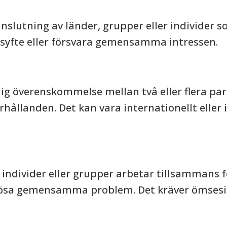
nslutning av länder, grupper eller individer 
yfte eller försvara gemensamma intressen.
tlig överenskommelse mellan två eller flera pa
örhållanden. Det kan vara internationellt eller
individer eller grupper arbetar tillsammans f
ösa gemensamma problem. Det kräver ömsesid