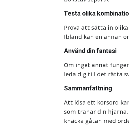
Testa olika kombinati
Prova att sätta in olik
Ibland kan en annan ord
Använd din fantasi
Om inget annat fungera
leda dig till det rätta
Sammanfattning
Att lösa ett korsord k
som tränar din hjärna
knäcka gåtan med orde