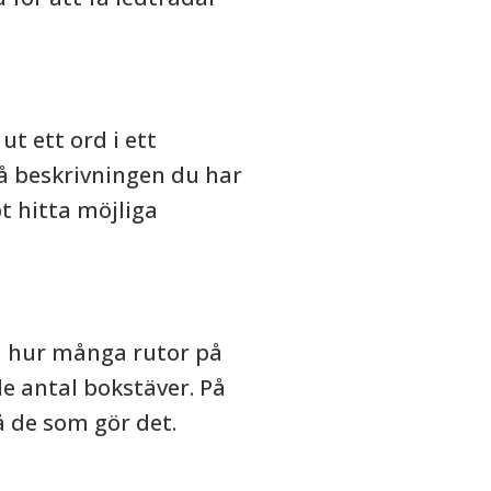
t ett ord i ett
å beskrivningen du har
t hitta möjliga
 på hur många rutor på
e antal bokstäver. På
å de som gör det.