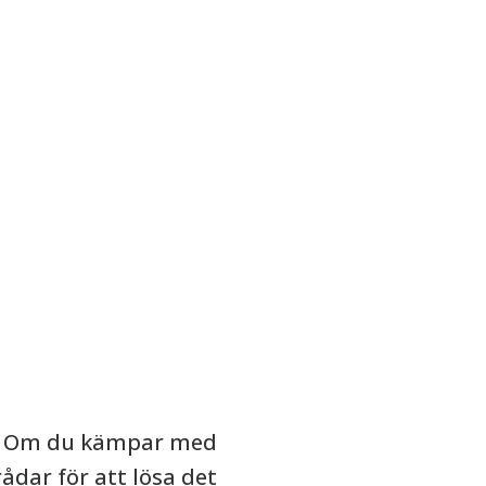
an. Om du kämpar med
ådar för att lösa det