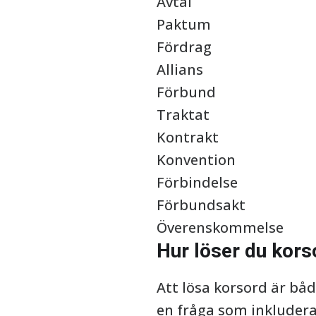
Avtal
Paktum
Fördrag
Allians
Förbund
Traktat
Kontrakt
Konvention
Förbindelse
Förbundsakt
Överenskommelse
Hur löser du kor
Att lösa korsord är b
en fråga som inkluderar