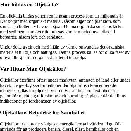
Hur bildas en Oljekälla?
En oljekälla bildas genom en långsam process som tar miljontals år.
Det börjar med organiskt material, såsom alger och plankton, som
samlas på botten av hav och sjöar. Denna organiska substans täcks
med sediment som över tid pressas samman och omvandlas till
bergarter, såsom lera och sandsten.
Under detta tryck och med hjälp av värme omvandlas det organiska
materialet till olja och naturgas. Denna process kallas för olika faser av
omvandling – från organiskt material till råolja.
Var Hittar Man Oljekällor?
Oljekällor återfinns oftast under markytan, antingen på land eller under
havet. De geologiska formationer där olja finns i koncentrerade
mängder kallas för oljereservoarer. För att hitta och extrahera olja
genomför oljebolag utforskning och borrning på platser där det finns
indikationer på förekomsten av oljekällor.
Oljekällans Betydelse för Samhället
Oljekällor är en av de viktigaste energikällorna i världen idag. Olja
används för att producera bensin, diesel, plast, kemikalier och en