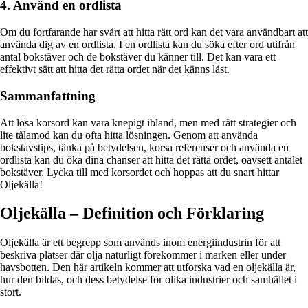
4. Använd en ordlista
Om du fortfarande har svårt att hitta rätt ord kan det vara användbart att
använda dig av en ordlista. I en ordlista kan du söka efter ord utifrån
antal bokstäver och de bokstäver du känner till. Det kan vara ett
effektivt sätt att hitta det rätta ordet när det känns låst.
Sammanfattning
Att lösa korsord kan vara knepigt ibland, men med rätt strategier och
lite tålamod kan du ofta hitta lösningen. Genom att använda
bokstavstips, tänka på betydelsen, korsa referenser och använda en
ordlista kan du öka dina chanser att hitta det rätta ordet, oavsett antalet
bokstäver. Lycka till med korsordet och hoppas att du snart hittar
Oljekälla!
Oljekälla – Definition och Förklaring
Oljekälla är ett begrepp som används inom energiindustrin för att
beskriva platser där olja naturligt förekommer i marken eller under
havsbotten. Den här artikeln kommer att utforska vad en oljekälla är,
hur den bildas, och dess betydelse för olika industrier och samhället i
stort.