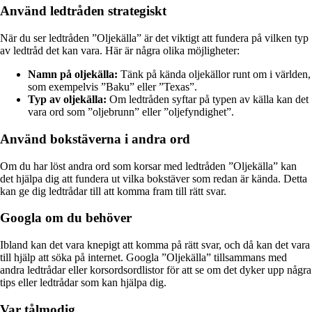
Använd ledtråden strategiskt
När du ser ledtråden ”Oljekälla” är det viktigt att fundera på vilken typ
av ledtråd det kan vara. Här är några olika möjligheter:
Namn på oljekälla:
Tänk på kända oljekällor runt om i världen,
som exempelvis ”Baku” eller ”Texas”.
Typ av oljekälla:
Om ledtråden syftar på typen av källa kan det
vara ord som ”oljebrunn” eller ”oljefyndighet”.
Använd bokstäverna i andra ord
Om du har löst andra ord som korsar med ledtråden ”Oljekälla” kan
det hjälpa dig att fundera ut vilka bokstäver som redan är kända. Detta
kan ge dig ledtrådar till att komma fram till rätt svar.
Googla om du behöver
Ibland kan det vara knepigt att komma på rätt svar, och då kan det vara
till hjälp att söka på internet. Googla ”Oljekälla” tillsammans med
andra ledtrådar eller korsordsordlistor för att se om det dyker upp några
tips eller ledtrådar som kan hjälpa dig.
Var tålmodig