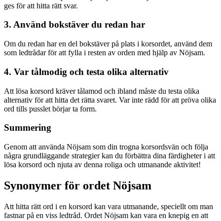
ges för att hitta rätt svar.
3. Använd bokstäver du redan har
Om du redan har en del bokstäver på plats i korsordet, använd dem
som ledtrådar för att fylla i resten av orden med hjälp av Nöjsam.
4. Var tålmodig och testa olika alternativ
Att lösa korsord kräver tålamod och ibland måste du testa olika
alternativ för att hitta det rätta svaret. Var inte rädd för att pröva olika
ord tills pusslet börjar ta form.
Summering
Genom att använda Nöjsam som din trogna korsordsvän och följa
några grundläggande strategier kan du förbättra dina färdigheter i att
lösa korsord och njuta av denna roliga och utmanande aktivitet!
Synonymer för ordet Nöjsam
Att hitta rätt ord i en korsord kan vara utmanande, speciellt om man
fastnar på en viss ledtråd. Ordet Nöjsam kan vara en knepig en att