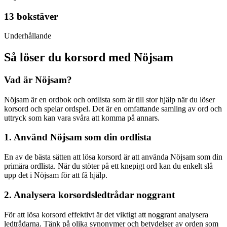
13 bokstäver
Underhållande
Så löser du korsord med Nöjsam
Vad är Nöjsam?
Nöjsam är en ordbok och ordlista som är till stor hjälp när du löser
korsord och spelar ordspel. Det är en omfattande samling av ord och
uttryck som kan vara svåra att komma på annars.
1. Använd Nöjsam som din ordlista
En av de bästa sätten att lösa korsord är att använda Nöjsam som din
primära ordlista. När du stöter på ett knepigt ord kan du enkelt slå
upp det i Nöjsam för att få hjälp.
2. Analysera korsordsledtrådar noggrant
För att lösa korsord effektivt är det viktigt att noggrant analysera
ledtrådarna. Tänk på olika synonymer och betydelser av orden som