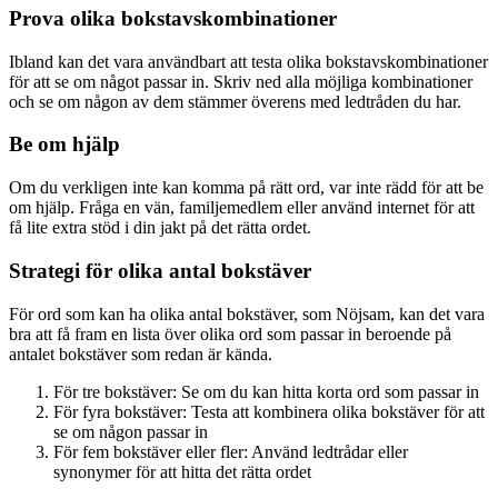
Prova olika bokstavskombinationer
Ibland kan det vara användbart att testa olika bokstavskombinationer
för att se om något passar in. Skriv ned alla möjliga kombinationer
och se om någon av dem stämmer överens med ledtråden du har.
Be om hjälp
Om du verkligen inte kan komma på rätt ord, var inte rädd för att be
om hjälp. Fråga en vän, familjemedlem eller använd internet för att
få lite extra stöd i din jakt på det rätta ordet.
Strategi för olika antal bokstäver
För ord som kan ha olika antal bokstäver, som Nöjsam, kan det vara
bra att få fram en lista över olika ord som passar in beroende på
antalet bokstäver som redan är kända.
För tre bokstäver: Se om du kan hitta korta ord som passar in
För fyra bokstäver: Testa att kombinera olika bokstäver för att
se om någon passar in
För fem bokstäver eller fler: Använd ledtrådar eller
synonymer för att hitta det rätta ordet