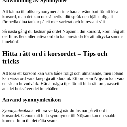
Användning av Synonymer
Att känna till olika synonymer är inte bara användbart för att lösa
korsord, utan det kan också berika ditt språk och hjälpa dig att
förmedla dina tankar på ett mer varierat och intressant sätt.
Så nästa gång du fastnar på ordet Nöjsam i din korsord, kom ihåg att
det finns flera alternativa ord du kan använda för att uttrycka samma
innebörd!
Hitta rätt ord i korsordet – Tips och
tricks
Att lösa ett korsord kan vara både roligt och utmanande, men ibland
kan vissa ord vara knepiga att klura ut. Ett ord som Nöjsam kan vara
en sådan huvudvärk. Här är några tips för att hitta rätt ord, oavsett
antalet bokstäver det innehåller.
Använd synonymlexikon
Synonymlexikon
är ett bra verktyg när du fastnar på ett ord i
korsordet. Genom att hitta synonymer till Nöjsam kan du snabbt
komma fram till det rätta svaret.