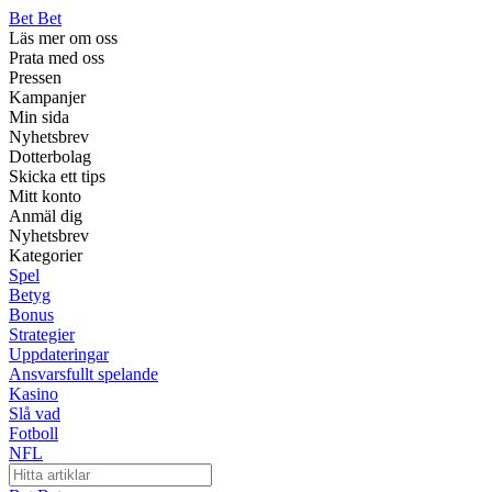
Bet Bet
Läs mer om oss
Prata med oss
Pressen
Kampanjer
Min sida
Nyhetsbrev
Dotterbolag
Skicka ett tips
Mitt konto
Anmäl dig
Nyhetsbrev
Kategorier
Spel
Betyg
Bonus
Strategier
Uppdateringar
Ansvarsfullt spelande
Kasino
Slå vad
Fotboll
NFL