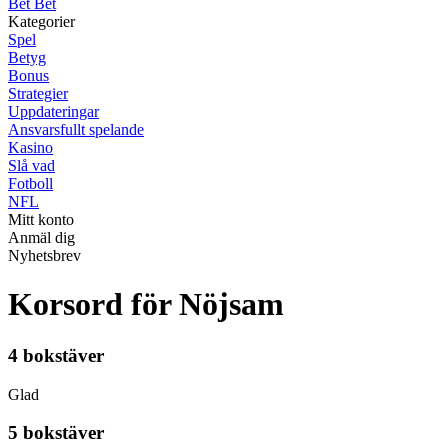
Bet Bet
Kategorier
Spel
Betyg
Bonus
Strategier
Uppdateringar
Ansvarsfullt spelande
Kasino
Slå vad
Fotboll
NFL
Mitt konto
Anmäl dig
Nyhetsbrev
Korsord för Nöjsam
4 bokstäver
Glad
5 bokstäver