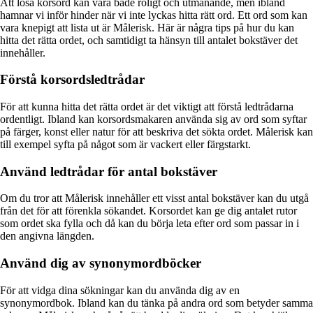
Att lösa korsord kan vara både roligt och utmanande, men ibland
hamnar vi inför hinder när vi inte lyckas hitta rätt ord. Ett ord som kan
vara knepigt att lista ut är Målerisk. Här är några tips på hur du kan
hitta det rätta ordet, och samtidigt ta hänsyn till antalet bokstäver det
innehåller.
Förstå korsordsledtrådar
För att kunna hitta det rätta ordet är det viktigt att förstå ledtrådarna
ordentligt. Ibland kan korsordsmakaren använda sig av ord som syftar
på färger, konst eller natur för att beskriva det sökta ordet. Målerisk kan
till exempel syfta på något som är vackert eller färgstarkt.
Använd ledtrådar för antal bokstäver
Om du tror att Målerisk innehåller ett visst antal bokstäver kan du utgå
från det för att förenkla sökandet. Korsordet kan ge dig antalet rutor
som ordet ska fylla och då kan du börja leta efter ord som passar in i
den angivna längden.
Använd dig av synonymordböcker
För att vidga dina sökningar kan du använda dig av en
synonymordbok. Ibland kan du tänka på andra ord som betyder samma