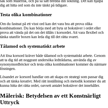
sak som Målerisk, och på så sätt bredda din sökning. Det kan hjälpa
dig att hitta ord som du inte tänkt på tidigare.
Testa olika kombinationer
Om du fastnat på ett visst ord kan det vara bra att prova olika
kombinationer. Du kan börja med att byta ut bokstäver i ordet eller
prova att vända på det om det tillåts i korsordet. Att vara flexibel och
tänka utanför boxen kan leda dig till det rätta svaret.
Tålamod och systematiskt arbete
Att lösa korsord kräver både tålamod och systematiskt arbete. Genom
att ta dig tid att noggrant undersöka ledtrådarna, använda dig av
synonymordböcker och testa olika kombinationer kommer du närmare
lösningen.
Lösandet av korsord handlar om att skapa en strategi som passar dig
och att tänka kreativt. Med rätt inställning och metodik kommer du att
kunna hitta det rätta ordet, oavsett antalet bokstäver det innehåller.
Målerisk: Betydelsen av ett Konstnärligt
Uttryck