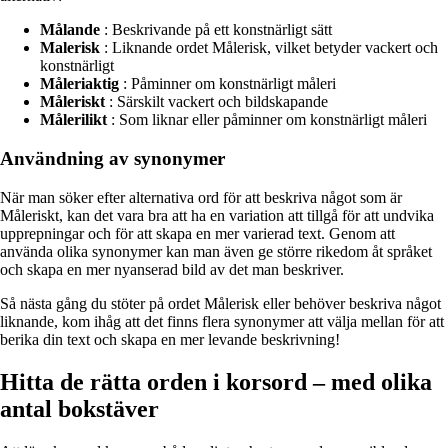
Målande
: Beskrivande på ett konstnärligt sätt
Malerisk
: Liknande ordet Målerisk, vilket betyder vackert och
konstnärligt
Måleriaktig
: Påminner om konstnärligt måleri
Måleriskt
: Särskilt vackert och bildskapande
Målerilikt
: Som liknar eller påminner om konstnärligt måleri
Användning av synonymer
När man söker efter alternativa ord för att beskriva något som är
Måleriskt, kan det vara bra att ha en variation att tillgå för att undvika
upprepningar och för att skapa en mer varierad text. Genom att
använda olika synonymer kan man även ge större rikedom åt språket
och skapa en mer nyanserad bild av det man beskriver.
Så nästa gång du stöter på ordet Målerisk eller behöver beskriva något
liknande, kom ihåg att det finns flera synonymer att välja mellan för att
berika din text och skapa en mer levande beskrivning!
Hitta de rätta orden i korsord – med olika
antal bokstäver