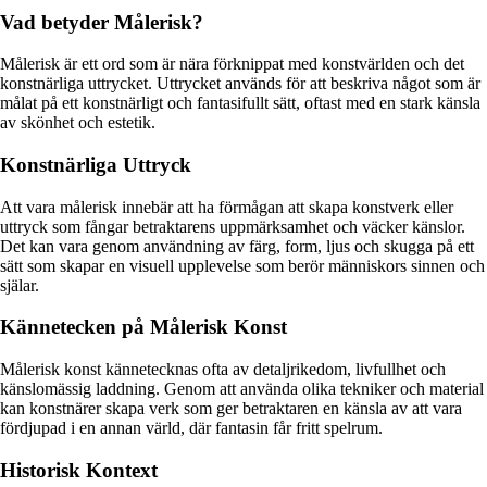
Vad betyder Målerisk?
Målerisk är ett ord som är nära förknippat med konstvärlden och det
konstnärliga uttrycket. Uttrycket används för att beskriva något som är
målat på ett konstnärligt och fantasifullt sätt, oftast med en stark känsla
av skönhet och estetik.
Konstnärliga Uttryck
Att vara målerisk innebär att ha förmågan att skapa konstverk eller
uttryck som fångar betraktarens uppmärksamhet och väcker känslor.
Det kan vara genom användning av färg, form, ljus och skugga på ett
sätt som skapar en visuell upplevelse som berör människors sinnen och
själar.
Kännetecken på Målerisk Konst
Målerisk konst kännetecknas ofta av detaljrikedom, livfullhet och
känslomässig laddning. Genom att använda olika tekniker och material
kan konstnärer skapa verk som ger betraktaren en känsla av att vara
fördjupad i en annan värld, där fantasin får fritt spelrum.
Historisk Kontext