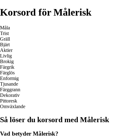
Korsord för Målerisk
Måla
Trist
Gräll
Bjärt
Aktier
Livlig
Brokig
Färgrik
Färglös
Enformig
Tjusande
Färggrann
Dekorativ
Pittoresk
Omväxlande
Så löser du korsord med Målerisk
Vad betyder Målerisk?