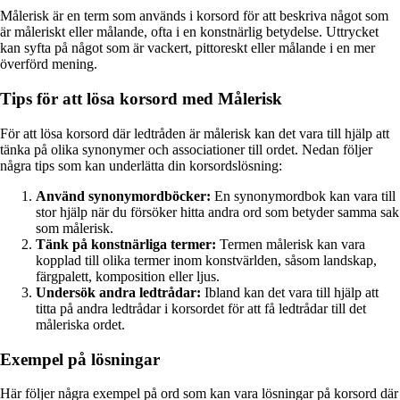
Målerisk är en term som används i korsord för att beskriva något som
är måleriskt eller målande, ofta i en konstnärlig betydelse. Uttrycket
kan syfta på något som är vackert, pittoreskt eller målande i en mer
överförd mening.
Tips för att lösa korsord med Målerisk
För att lösa korsord där ledtråden är målerisk kan det vara till hjälp att
tänka på olika synonymer och associationer till ordet. Nedan följer
några tips som kan underlätta din korsordslösning:
Använd synonymordböcker:
En synonymordbok kan vara till
stor hjälp när du försöker hitta andra ord som betyder samma sak
som målerisk.
Tänk på konstnärliga termer:
Termen målerisk kan vara
kopplad till olika termer inom konstvärlden, såsom landskap,
färgpalett, komposition eller ljus.
Undersök andra ledtrådar:
Ibland kan det vara till hjälp att
titta på andra ledtrådar i korsordet för att få ledtrådar till det
måleriska ordet.
Exempel på lösningar
Här följer några exempel på ord som kan vara lösningar på korsord där