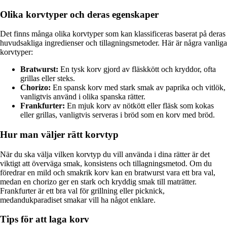
Olika korvtyper och deras egenskaper
Det finns många olika korvtyper som kan klassificeras baserat på deras
huvudsakliga ingredienser och tillagningsmetoder. Här är några vanliga
korvtyper:
Bratwurst:
En tysk korv gjord av fläskkött och kryddor, ofta
grillas eller steks.
Chorizo:
En spansk korv med stark smak av paprika och vitlök,
vanligtvis använd i olika spanska rätter.
Frankfurter:
En mjuk korv av nötkött eller fläsk som kokas
eller grillas, vanligtvis serveras i bröd som en korv med bröd.
Hur man väljer rätt korvtyp
När du ska välja vilken korvtyp du vill använda i dina rätter är det
viktigt att överväga smak, konsistens och tillagningsmetod. Om du
föredrar en mild och smakrik korv kan en bratwurst vara ett bra val,
medan en chorizo ger en stark och kryddig smak till maträtter.
Frankfurter är ett bra val för grillning eller picknick,
medandukparadiset smakar vill ha något enklare.
Tips för att laga korv