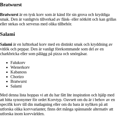
Bratwurst
Bratwurst
är en tysk korv som är känd för sin grova och kryddiga
smak. Den är vanligtvis tillverkad av fläsk- eller nötkött och kan grillas
eller stekas och serveras med olika tillbehör.
Salami
Salami
är en lufttorkad korv med en distinkt smak och kryddning av
vitlök och peppar. Den är vanligt förekommande som del av en
charkbricka eller som pålägg på pizza och smörgåsar.
Falukorv
Wienerkorv
Kabanoss
Chorizo
Bratwurst
Salami
Med denna lista hoppas vi att du har fått lite inspiration och hjälp med
att hitta synonymer för ordet Korvtyp. Oavsett om du är i behov av en
specifik korv till din matlagning eller om du bara är nyfiken på att
utforska olika korvvarianter, finns det många spännande alternativ att
utforska inom korvvärlden.