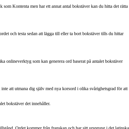
 som Kontenta men har ett annat antal bokstäver kan du hitta det rätta
 och testa sedan att lägga till eller ta bort bokstäver tills du hittar
lika onlineverktyg som kan generera ord baserat på antalet bokstäver
 inte att utmana dig själv med nya korsord i olika svårighetsgrad för att
et bokstäver det innehåller.
 tillstånd. Ordet kommer från franskan och har sitt ursprung i det latinska