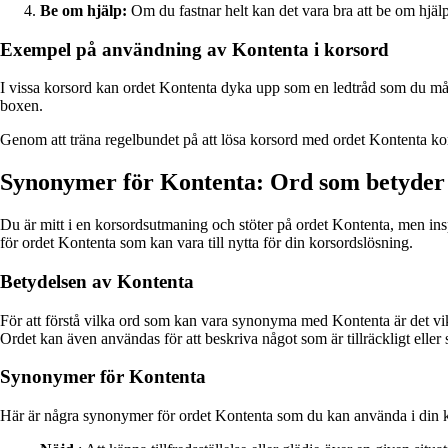
Be om hjälp:
Om du fastnar helt kan det vara bra att be om hjä
Exempel på användning av Kontenta i korsord
I vissa korsord kan ordet Kontenta dyka upp som en ledtråd som du måste
boxen.
Genom att träna regelbundet på att lösa korsord med ordet Kontenta kom
Synonymer för Kontenta: Ord som betyde
Du är mitt i en korsordsutmaning och stöter på ordet Kontenta, men insp
för ordet Kontenta som kan vara till nytta för din korsordslösning.
Betydelsen av Kontenta
För att förstå vilka ord som kan vara synonyma med Kontenta är det viktig
Ordet kan även användas för att beskriva något som är tillräckligt eller 
Synonymer för Kontenta
Här är några synonymer för ordet Kontenta som du kan använda i din 