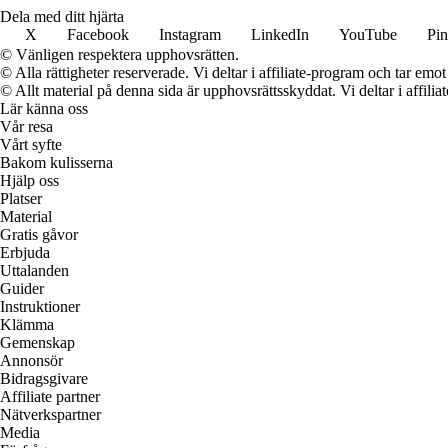
Dela med ditt hjärta
X
Facebook
Instagram
LinkedIn
YouTube
Pin
© Vänligen respektera upphovsrätten.
© Alla rättigheter reserverade. Vi deltar i affiliate-program och tar e
© Allt material på denna sida är upphovsrättsskyddat. Vi deltar i affilia
Lär känna oss
Vår resa
Vårt syfte
Bakom kulisserna
Hjälp oss
Platser
Material
Gratis gåvor
Erbjuda
Uttalanden
Guider
Instruktioner
Klämma
Gemenskap
Annonsör
Bidragsgivare
Affiliate partner
Nätverkspartner
Media