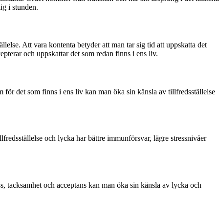
ig i stunden.
else. Att vara kontenta betyder att man tar sig tid att uppskatta det
epterar och uppskattar det som redan finns i ens liv.
för det som finns i ens liv kan man öka sin känsla av tillfredsställelse
lfredsställelse och lycka har bättre immunförsvar, lägre stressnivåer
ness, tacksamhet och acceptans kan man öka sin känsla av lycka och