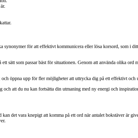
ion.
är.
attar.
a synonymer för att effektivt kommunicera eller lösa korsord, som i ditt
å ett sätt som passar bäst för situationen. Genom att använda olika ord
och öppna upp för fler möjligheter att uttrycka dig på ett effektivt och 
ng och att du nu kan fortsätta din utmaning med ny energi och inspiration
bland kan det vara knepigt att komma på ett ord när antalet bokstäver är g
er.