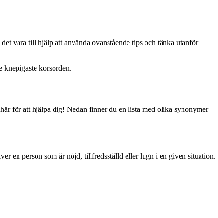
det vara till hjälp att använda ovanstående tips och tänka utanför
e knepigaste korsorden.
 här för att hjälpa dig! Nedan finner du en lista med olika synonymer
r en person som är nöjd, tillfredsställd eller lugn i en given situation.