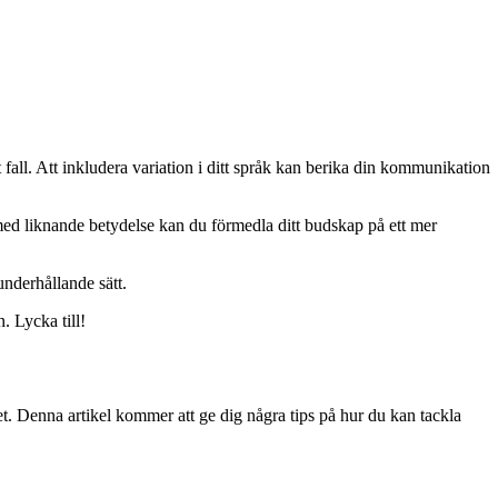
 fall. Att inkludera variation i ditt språk kan berika din kommunikation
 med liknande betydelse kan du förmedla ditt budskap på ett mer
underhållande sätt.
. Lycka till!
ivet. Denna artikel kommer att ge dig några tips på hur du kan tackla