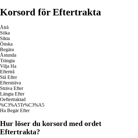
Korsord för Eftertrakta
Åtrå
Söka
Sikta
Önska
Begära
Åstunda
Trängta
Vilja Ha
Eftertrå
Stå Efter
Eftersträva
Sträva Efter
Längta Efter
Oeftertraktad
%C3%A5Tr%C3%A5
Ha Begär Efter
Hur löser du korsord med ordet
Eftertrakta?