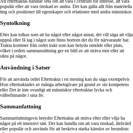
Att eftertraktas handlar ofta om att vara i centrum för intresse, att vara
populär eller att vara önskad av andra. Det kan gälla allt från materiella
ting och positioner till egenskaper och relationer med andra människor.
Syntolkning
Efter kan tolkas som att ha något efter något annat, det vill säga att vilja
uppnå eller få tag i något som finns bortom det du för närvarande har.
Trakta kommer från ordet trakt som kan betyda område eller plats,
vilket i ordets sammansättning ger en bild av att sträva mot eller att
sikta på något.
Användning i Satser
För att använda ordet Eftertrakta i en mening kan du säga exempelvis
Hon eftertraktades av många arbetsgivare på grund av sin kompetens
eller Det är inte ovanligt att människor eftertraktar lycka och
välbefinnande i sina liv.
Sammanfattning
Sammanfattningsvis betyder Eftertrakta att sträva efter eller vilja ha
något på ett intensivt sätt. Det kan handla om att vara önskad, åtråvärd
eller populär och används för att beskriva starka känslor av beundran