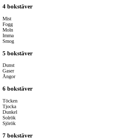
4 bokstäver
Mist
Fogg
Moln
Imma
Smog
5 bokstäver
Dunst
Gaser
Ångor
6 bokstäver
Töcken
Tjocka
Dunkel
Solrök
Sjörök
7 bokstäver