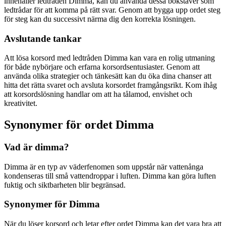
innehåller ledtråden Dimma, kan du använda dessa bokstäver som
ledtrådar för att komma på rätt svar. Genom att bygga upp ordet steg
för steg kan du successivt närma dig den korrekta lösningen.
Avslutande tankar
Att lösa korsord med ledtråden Dimma kan vara en rolig utmaning
för både nybörjare och erfarna korsordsentusiaster. Genom att
använda olika strategier och tänkesätt kan du öka dina chanser att
hitta det rätta svaret och avsluta korsordet framgångsrikt. Kom ihåg
att korsordslösning handlar om att ha tålamod, envishet och
kreativitet.
Synonymer för ordet Dimma
Vad är dimma?
Dimma är en typ av väderfenomen som uppstår när vattenånga
kondenseras till små vattendroppar i luften. Dimma kan göra luften
fuktig och siktbarheten blir begränsad.
Synonymer för Dimma
När du löser korsord och letar efter ordet Dimma kan det vara bra att