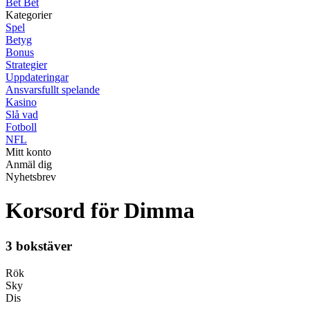
Bet Bet
Kategorier
Spel
Betyg
Bonus
Strategier
Uppdateringar
Ansvarsfullt spelande
Kasino
Slå vad
Fotboll
NFL
Mitt konto
Anmäl dig
Nyhetsbrev
Korsord för Dimma
3 bokstäver
Rök
Sky
Dis