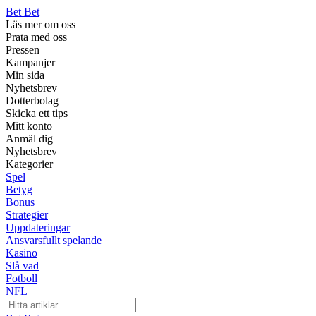
Bet Bet
Läs mer om oss
Prata med oss
Pressen
Kampanjer
Min sida
Nyhetsbrev
Dotterbolag
Skicka ett tips
Mitt konto
Anmäl dig
Nyhetsbrev
Kategorier
Spel
Betyg
Bonus
Strategier
Uppdateringar
Ansvarsfullt spelande
Kasino
Slå vad
Fotboll
NFL