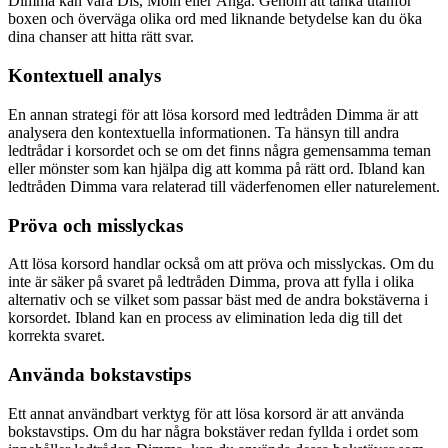
Dimma kan vara Dis, Moln eller Ånga. Genom att tänka utanför
boxen och överväga olika ord med liknande betydelse kan du öka
dina chanser att hitta rätt svar.
Kontextuell analys
En annan strategi för att lösa korsord med ledtråden Dimma är att
analysera den kontextuella informationen. Ta hänsyn till andra
ledtrådar i korsordet och se om det finns några gemensamma teman
eller mönster som kan hjälpa dig att komma på rätt ord. Ibland kan
ledtråden Dimma vara relaterad till väderfenomen eller naturelement.
Pröva och misslyckas
Att lösa korsord handlar också om att pröva och misslyckas. Om du
inte är säker på svaret på ledtråden Dimma, prova att fylla i olika
alternativ och se vilket som passar bäst med de andra bokstäverna i
korsordet. Ibland kan en process av elimination leda dig till det
korrekta svaret.
Använda bokstavstips
Ett annat användbart verktyg för att lösa korsord är att använda
bokstavstips. Om du har några bokstäver redan fyllda i ordet som