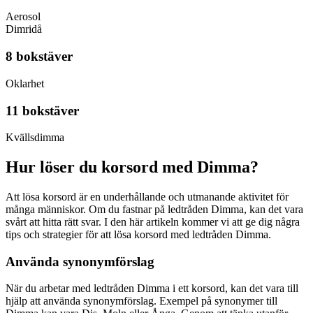
Aerosol
Dimridå
8 bokstäver
Oklarhet
11 bokstäver
Kvällsdimma
Hur löser du korsord med Dimma?
Att lösa korsord är en underhållande och utmanande aktivitet för
många människor. Om du fastnar på ledtråden Dimma, kan det vara
svårt att hitta rätt svar. I den här artikeln kommer vi att ge dig några
tips och strategier för att lösa korsord med ledtråden Dimma.
Använda synonymförslag
När du arbetar med ledtråden Dimma i ett korsord, kan det vara till
hjälp att använda synonymförslag. Exempel på synonymer till