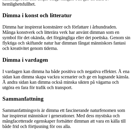
hemlighetsfullhet.
Dimma i konst och litteratur
Dimma har inspirerat konstnärer och författare i århundraden.
Många konstverk och litterära verk har använt dimman som en
symbol för det okända, det förgängliga eller det poetiska. Genom sin
flyktiga och skiftande natur har dimman fångat människors fantasi
och kreativitet genom tiderna.
Dimma i vardagen
I vardagen kan dimma ha både positiva och negativa effekter. Å ena
sidan kan dimma skapa vackra scenarier och ge en lugnande känsla.
Å andra sidan kan dimma också minska sikten på vägarna och
utgöra en fara för trafik och transport.
Sammanfattning
Sammanfattningsvis är dimma ett fascinerande naturfenomen som
har inspirerat människor i generationer. Med dess mystiska och
mångfacetterade egenskaper fortsätter dimman att vara en källa till
både frid och förtjusning för oss alla.