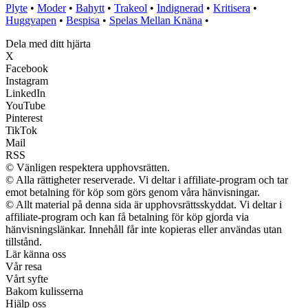
Plyte
•
Moder
•
Bahytt
•
Trakeol
•
Indignerad
•
Kritisera
•
Huggvapen
•
Bespisa
•
Spelas Mellan Knäna
•
Dela med ditt hjärta
X
Facebook
Instagram
LinkedIn
YouTube
Pinterest
TikTok
Mail
RSS
© Vänligen respektera upphovsrätten.
© Alla rättigheter reserverade. Vi deltar i affiliate-program och tar
emot betalning för köp som görs genom våra hänvisningar.
© Allt material på denna sida är upphovsrättsskyddat. Vi deltar i
affiliate-program och kan få betalning för köp gjorda via
hänvisningslänkar. Innehåll får inte kopieras eller användas utan
tillstånd.
Lär känna oss
Vår resa
Vårt syfte
Bakom kulisserna
Hjälp oss