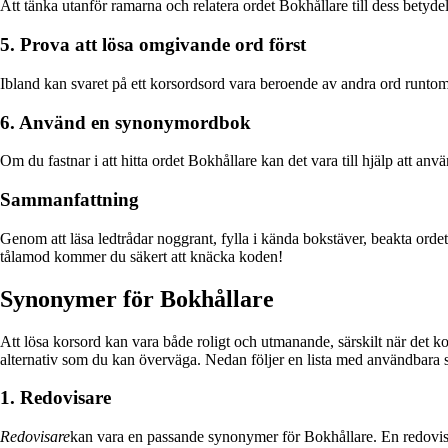
Att tänka utanför ramarna och relatera ordet Bokhållare till dess betydel
5. Prova att lösa omgivande ord först
Ibland kan svaret på ett korsordsord vara beroende av andra ord runtomk
6. Använd en synonymordbok
Om du fastnar i att hitta ordet Bokhållare kan det vara till hjälp att a
Sammanfattning
Genom att läsa ledtrådar noggrant, fylla i kända bokstäver, beakta ord
tålamod kommer du säkert att knäcka koden!
Synonymer för Bokhållare
Att lösa korsord kan vara både roligt och utmanande, särskilt när det kom
alternativ som du kan överväga. Nedan följer en lista med användbara 
1. Redovisare
Redovisare
kan vara en passande synonymer för Bokhållare. En redovisar