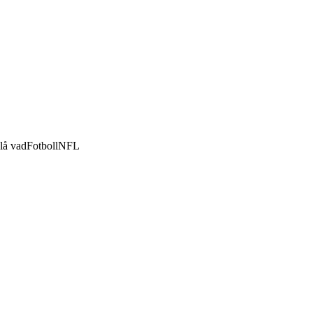
lå vad
Fotboll
NFL