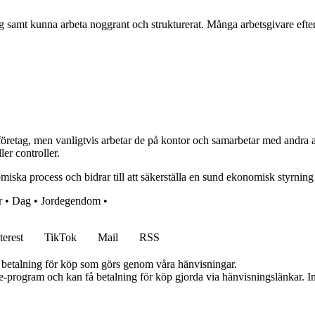
amt kunna arbeta noggrant och strukturerat. Många arbetsgivare efterf
företag, men vanligtvis arbetar de på kontor och samarbetar med andra 
er controller.
miska process och bidrar till att säkerställa en sund ekonomisk styrning
r
•
Dag
•
Jordegendom
•
terest
TikTok
Mail
RSS
mot betalning för köp som görs genom våra hänvisningar.
te-program och kan få betalning för köp gjorda via hänvisningslänkar. Inn