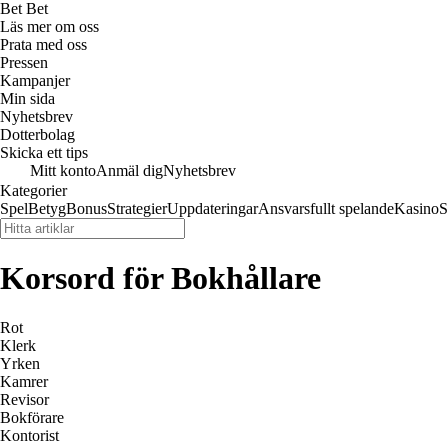
Bet Bet
Läs mer om oss
Prata med oss
Pressen
Kampanjer
Min sida
Nyhetsbrev
Dotterbolag
Skicka ett tips
Mitt konto
Anmäl dig
Nyhetsbrev
Kategorier
Spel
Betyg
Bonus
Strategier
Uppdateringar
Ansvarsfullt spelande
Kasino
S
Korsord för Bokhållare
Rot
Klerk
Yrken
Kamrer
Revisor
Bokförare
Kontorist