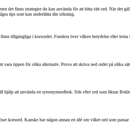
men det finns strategier du kan använda för att hitta rätt ord. När det gäll
några tips som kan underlätta din sökning.
dan finns tillgängliga i korsordet. Fundera över vilken betydelse eller t
 att vara öppen för olika alternativ. Prova att skriva ned ordet på olika sä
till hjälp att använda en synonymordbok. Sök efter ord som liknar Bokhå
 löser korsord. Kanske har någon annan en idé om vilket ord som passar bä