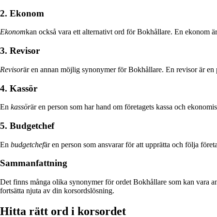
2. Ekonom
Ekonom
kan också vara ett alternativt ord för Bokhållare. En ekonom ä
3. Revisor
Revisor
är en annan möjlig synonymer för Bokhållare. En revisor är en p
4. Kassör
En
kassör
är en person som har hand om företagets kassa och ekonomi
5. Budgetchef
En
budgetchef
är en person som ansvarar för att upprätta och följa fö
Sammanfattning
Det finns många olika synonymer för ordet Bokhållare som kan vara använ
fortsätta njuta av din korsordslösning.
Hitta rätt ord i korsordet