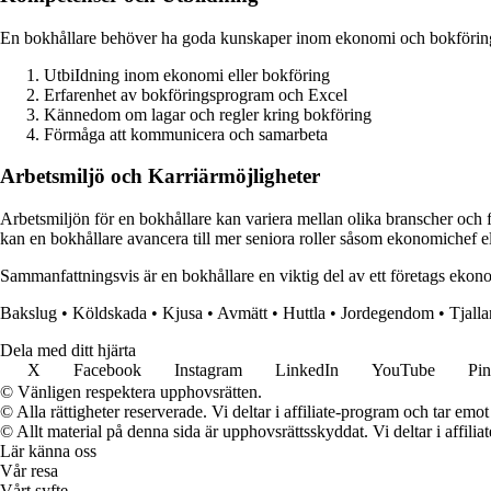
En bokhållare behöver ha goda kunskaper inom ekonomi och bokföring s
UtbiIdning inom ekonomi eller bokföring
Erfarenhet av bokföringsprogram och Excel
Kännedom om lagar och regler kring bokföring
Förmåga att kommunicera och samarbeta
Arbetsmiljö och Karriärmöjligheter
Arbetsmiljön för en bokhållare kan variera mellan olika branscher och 
kan en bokhållare avancera till mer seniora roller såsom ekonomichef ell
Sammanfattningsvis är en bokhållare en viktig del av ett företags ekono
Bakslug
•
Köldskada
•
Kjusa
•
Avmätt
•
Huttla
•
Jordegendom
•
Tjalla
Dela med ditt hjärta
X
Facebook
Instagram
LinkedIn
YouTube
Pin
© Vänligen respektera upphovsrätten.
© Alla rättigheter reserverade. Vi deltar i affiliate-program och tar e
© Allt material på denna sida är upphovsrättsskyddat. Vi deltar i affilia
Lär känna oss
Vår resa
Vårt syfte