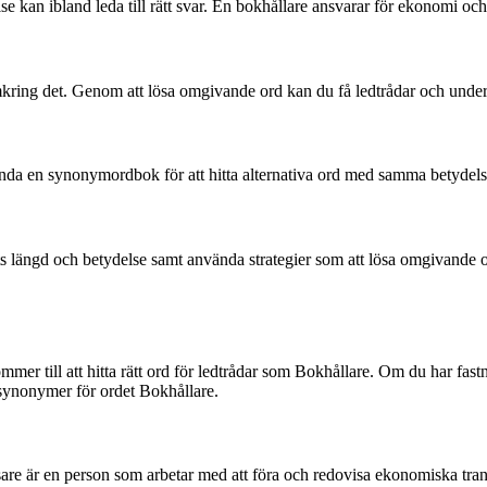
se kan ibland leda till rätt svar. En bokhållare ansvarar för ekonomi och 
ring det. Genom att lösa omgivande ord kan du få ledtrådar och underlätt
nvända en synonymordbok för att hitta alternativa ord med samma betydels
ets längd och betydelse samt använda strategier som att lösa omgivande
mer till att hitta rätt ord för ledtrådar som Bokhållare. Om du har fastn
synonymer för ordet Bokhållare.
e är en person som arbetar med att föra och redovisa ekonomiska transak