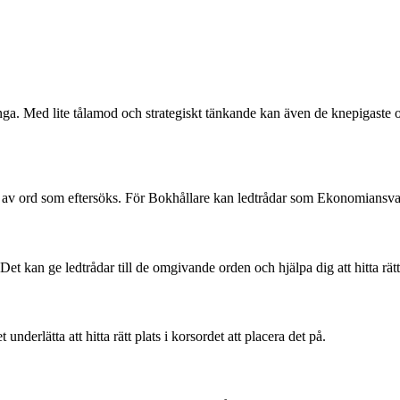
nga. Med lite tålamod och strategiskt tänkande kan även de knepigaste o
typ av ord som eftersöks. För Bokhållare kan ledtrådar som Ekonomiansvari
Det kan ge ledtrådar till de omgivande orden och hjälpa dig att hitta rätt
erlätta att hitta rätt plats i korsordet att placera det på.