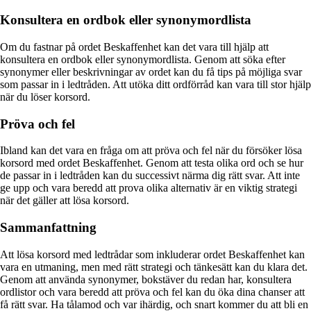
Konsultera en ordbok eller synonymordlista
Om du fastnar på ordet Beskaffenhet kan det vara till hjälp att
konsultera en ordbok eller synonymordlista. Genom att söka efter
synonymer eller beskrivningar av ordet kan du få tips på möjliga svar
som passar in i ledtråden. Att utöka ditt ordförråd kan vara till stor hjälp
när du löser korsord.
Pröva och fel
Ibland kan det vara en fråga om att pröva och fel när du försöker lösa
korsord med ordet Beskaffenhet. Genom att testa olika ord och se hur
de passar in i ledtråden kan du successivt närma dig rätt svar. Att inte
ge upp och vara beredd att prova olika alternativ är en viktig strategi
när det gäller att lösa korsord.
Sammanfattning
Att lösa korsord med ledtrådar som inkluderar ordet Beskaffenhet kan
vara en utmaning, men med rätt strategi och tänkesätt kan du klara det.
Genom att använda synonymer, bokstäver du redan har, konsultera
ordlistor och vara beredd att pröva och fel kan du öka dina chanser att
få rätt svar. Ha tålamod och var ihärdig, och snart kommer du att bli en