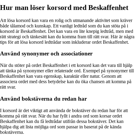
Hur man löser korsord med Beskaffenhet
Att lösa korsord kan vara en rolig och utmanande aktivitet som kräver
både tålamod och kunskap. Ett vanligt ledtråd som du kan stöta på i
korsord är Beskaffenhet. Det kan vara en lite knepig ledtråd, men med
rätt strategi och tänkesätt kan du komma fram till rätt svar. Här är några
tips för att lösa korsord ledtrådar som inkluderar ordet Beskaffenhet.
Använd synonymer och associationer
När du stöter på ordet Beskaffenhet i ett korsord kan det vara till hjälp
att tänka på synonymer eller relaterade ord. Exempel på synonymer till
Beskaffenhet kan vara egenskap, karaktär eller natur. Genom att
associera ordet med dess betydelse kan du öka chansen att komma på
rätt svar.
Använd bokstäverna du redan har
I korsord är det viktigt att använda de bokstäver du redan har för att
komma på rätt svar. När du har fyllt i andra ord som korsar ordet
Beskaffenhet kan du få ledtrådar utifrån dessa bokstäver. Det kan
hjälpa dig att lista möjliga ord som passar in baserat på de kända
bokstäverna.