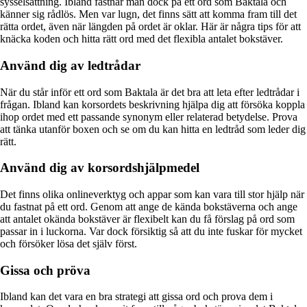
sysselsättning. Ibland fastnar man dock på ett ord som Baktala och
känner sig rådlös. Men var lugn, det finns sätt att komma fram till det
rätta ordet, även när längden på ordet är oklar. Här är några tips för att
knäcka koden och hitta rätt ord med det flexibla antalet bokstäver.
Använd dig av ledtrådar
När du står inför ett ord som Baktala är det bra att leta efter ledtrådar i
frågan. Ibland kan korsordets beskrivning hjälpa dig att försöka koppla
ihop ordet med ett passande synonym eller relaterad betydelse. Prova
att tänka utanför boxen och se om du kan hitta en ledtråd som leder dig
rätt.
Använd dig av korsordshjälpmedel
Det finns olika onlineverktyg och appar som kan vara till stor hjälp när
du fastnat på ett ord. Genom att ange de kända bokstäverna och ange
att antalet okända bokstäver är flexibelt kan du få förslag på ord som
passar in i luckorna. Var dock försiktig så att du inte fuskar för mycket
och försöker lösa det själv först.
Gissa och pröva
Ibland kan det vara en bra strategi att gissa ord och prova dem i