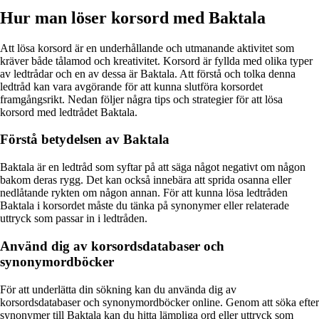
Hur man löser korsord med Baktala
Att lösa korsord är en underhållande och utmanande aktivitet som
kräver både tålamod och kreativitet. Korsord är fyllda med olika typer
av ledtrådar och en av dessa är Baktala. Att förstå och tolka denna
ledtråd kan vara avgörande för att kunna slutföra korsordet
framgångsrikt. Nedan följer några tips och strategier för att lösa
korsord med ledtrådet Baktala.
Förstå betydelsen av Baktala
Baktala är en ledtråd som syftar på att säga något negativt om någon
bakom deras rygg. Det kan också innebära att sprida osanna eller
nedlåtande rykten om någon annan. För att kunna lösa ledtråden
Baktala i korsordet måste du tänka på synonymer eller relaterade
uttryck som passar in i ledtråden.
Använd dig av korsordsdatabaser och
synonymordböcker
För att underlätta din sökning kan du använda dig av
korsordsdatabaser och synonymordböcker online. Genom att söka efter
synonymer till Baktala kan du hitta lämpliga ord eller uttryck som