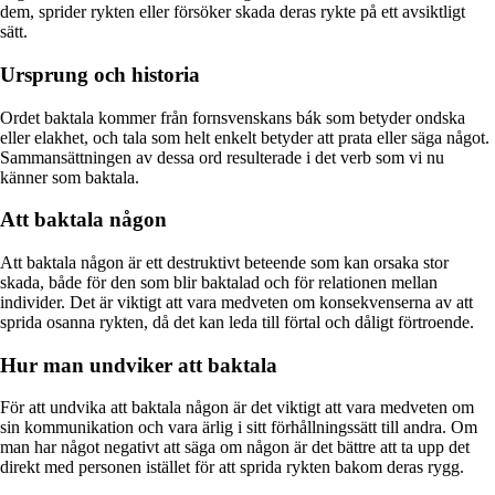
dem, sprider rykten eller försöker skada deras rykte på ett avsiktligt
sätt.
Ursprung och historia
Ordet baktala kommer från fornsvenskans bák som betyder ondska
eller elakhet, och tala som helt enkelt betyder att prata eller säga något.
Sammansättningen av dessa ord resulterade i det verb som vi nu
känner som baktala.
Att baktala någon
Att baktala någon är ett destruktivt beteende som kan orsaka stor
skada, både för den som blir baktalad och för relationen mellan
individer. Det är viktigt att vara medveten om konsekvenserna av att
sprida osanna rykten, då det kan leda till förtal och dåligt förtroende.
Hur man undviker att baktala
För att undvika att baktala någon är det viktigt att vara medveten om
sin kommunikation och vara ärlig i sitt förhållningssätt till andra. Om
man har något negativt att säga om någon är det bättre att ta upp det
direkt med personen istället för att sprida rykten bakom deras rygg.