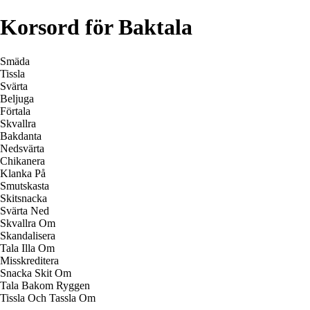
Korsord för Baktala
Smäda
Tissla
Svärta
Beljuga
Förtala
Skvallra
Bakdanta
Nedsvärta
Chikanera
Klanka På
Smutskasta
Skitsnacka
Svärta Ned
Skvallra Om
Skandalisera
Tala Illa Om
Misskreditera
Snacka Skit Om
Tala Bakom Ryggen
Tissla Och Tassla Om