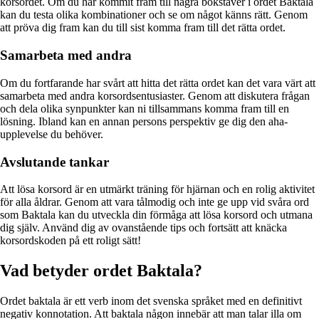
korsordet. Om du har kommit fram till några bokstäver i ordet Baktala
kan du testa olika kombinationer och se om något känns rätt. Genom
att pröva dig fram kan du till sist komma fram till det rätta ordet.
Samarbeta med andra
Om du fortfarande har svårt att hitta det rätta ordet kan det vara värt att
samarbeta med andra korsordsentusiaster. Genom att diskutera frågan
och dela olika synpunkter kan ni tillsammans komma fram till en
lösning. Ibland kan en annan persons perspektiv ge dig den aha-
upplevelse du behöver.
Avslutande tankar
Att lösa korsord är en utmärkt träning för hjärnan och en rolig aktivitet
för alla åldrar. Genom att vara tålmodig och inte ge upp vid svåra ord
som Baktala kan du utveckla din förmåga att lösa korsord och utmana
dig själv. Använd dig av ovanstående tips och fortsätt att knäcka
korsordskoden på ett roligt sätt!
Vad betyder ordet Baktala?
Ordet baktala är ett verb inom det svenska språket med en definitivt
negativ konnotation. Att baktala någon innebär att man talar illa om