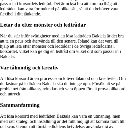
passar in i korsordets ledtråd. Det är också bra att komma ihåg att
ledtråden kan vara formulerad på olika sätt, så att du behöver vara
flexibel i ditt tänkande.
Letar du efter mönster och ledtrådar
När du står inför svårigheter med att lösa ledtråden Baktala är det bra
att ta en paus och återvända till den senare. Ibland kan det vara till
hjälp att leta efter mönster och ledtrådar i de övriga ledtrådarna i
korsordet, vilket kan ge dig en ledtråd om vilket ord som passar in i
Baktala.
Var tålmodig och kreativ
Att lösa korsord är en process som kräver tålamod och kreativitet. Om
du fastnar på ledtråden Baktala ska du inte ge upp. Försök att se på
problemet från olika synvinklar och vara öppen för att prova olika ord
och uttryck.
Sammanfattning
Att lösa korsord med ledtråden Baktala kan vara en utmaning, men
med rätt strategi och inställning är det fullt möjligt att komma fram till
rätt svar. Genom att förstå ledtrådens betydelse, använda dig av