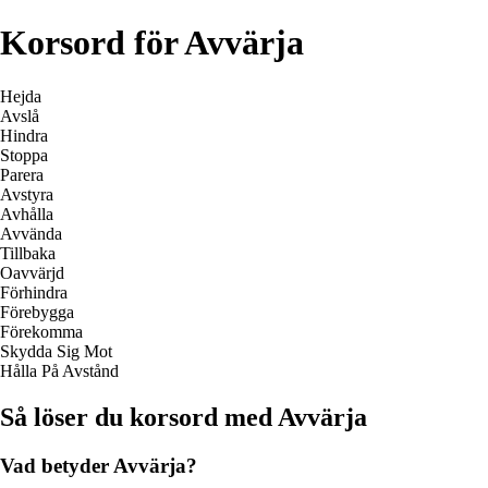
Korsord för Avvärja
Hejda
Avslå
Hindra
Stoppa
Parera
Avstyra
Avhålla
Avvända
Tillbaka
Oavvärjd
Förhindra
Förebygga
Förekomma
Skydda Sig Mot
Hålla På Avstånd
Så löser du korsord med Avvärja
Vad betyder Avvärja?