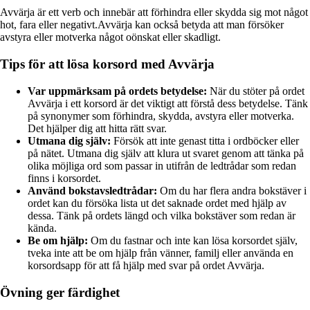
Avvärja är ett verb och innebär att förhindra eller skydda sig mot något
hot, fara eller negativt.Avvärja kan också betyda att man försöker
avstyra eller motverka något oönskat eller skadligt.
Tips för att lösa korsord med Avvärja
Var uppmärksam på ordets betydelse:
När du stöter på ordet
Avvärja i ett korsord är det viktigt att förstå dess betydelse. Tänk
på synonymer som förhindra, skydda, avstyra eller motverka.
Det hjälper dig att hitta rätt svar.
Utmana dig själv:
Försök att inte genast titta i ordböcker eller
på nätet. Utmana dig själv att klura ut svaret genom att tänka på
olika möjliga ord som passar in utifrån de ledtrådar som redan
finns i korsordet.
Använd bokstavsledtrådar:
Om du har flera andra bokstäver i
ordet kan du försöka lista ut det saknade ordet med hjälp av
dessa. Tänk på ordets längd och vilka bokstäver som redan är
kända.
Be om hjälp:
Om du fastnar och inte kan lösa korsordet själv,
tveka inte att be om hjälp från vänner, familj eller använda en
korsordsapp för att få hjälp med svar på ordet Avvärja.
Övning ger färdighet