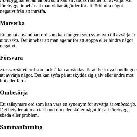
Förebygga
är ett annat ord som kan användas i stället för avvärja. Att
förebygga innebär att man vidtar åtgärder för att förhindra något
negativt från att inträffa.
Motverka
Ett annat användbart ord som kan fungera som synonym till avvärja är
motverka
. Det innebär att man agerar för att stoppa eller hindra något
negativt.
Försvara
Försvara
är ett ord som också kan användas för att beskriva handlingen
att avvärja något. Det kan syfta på att skydda sig själv eller andra mot
hot eller faror.
Ombesörja
Ett sällsyntare ord som kan vara en synonym för avvärja är
ombesörja
.
Det betyder att man tar hand om eller sköter något för att förebygga
skada eller problem.
Sammanfattning