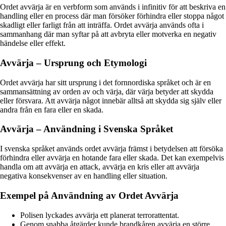
Ordet avvärja är en verbform som används i infinitiv för att beskriva en
handling eller en process där man försöker förhindra eller stoppa något
skadligt eller farligt från att inträffa. Ordet avvärja används ofta i
sammanhang där man syftar på att avbryta eller motverka en negativ
händelse eller effekt.
Avvärja – Ursprung och Etymologi
Ordet avvärja har sitt ursprung i det fornnordiska språket och är en
sammansättning av orden av och värja, där värja betyder att skydda
eller försvara. Att avvärja något innebär alltså att skydda sig själv eller
andra från en fara eller en skada.
Avvärja – Användning i Svenska Språket
I svenska språket används ordet avvärja främst i betydelsen att försöka
förhindra eller avvärja en hotande fara eller skada. Det kan exempelvis
handla om att avvärja en attack, avvärja en kris eller att avvärja
negativa konsekvenser av en handling eller situation.
Exempel på Användning av Ordet Avvärja
Polisen lyckades avvärja ett planerat terrorattentat.
Genom snabba åtgärder kunde brandkåren avvärja en större