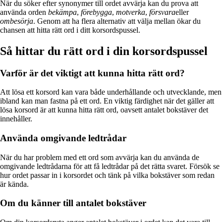
När du söker efter synonymer till ordet avvärja kan du prova att
använda orden
bekämpa
,
förebygga
,
motverka
,
försvara
eller
ombesörja
. Genom att ha flera alternativ att välja mellan ökar du
chansen att hitta rätt ord i ditt korsordspussel.
Så hittar du rätt ord i din korsordspussel
Varför är det viktigt att kunna hitta rätt ord?
Att lösa ett korsord kan vara både underhållande och utvecklande, men
ibland kan man fastna på ett ord. En viktig färdighet när det gäller att
lösa korsord är att kunna hitta rätt ord, oavsett antalet bokstäver det
innehåller.
Använda omgivande ledtrådar
När du har problem med ett ord som avvärja kan du använda de
omgivande ledtrådarna för att få ledtrådar på det rätta svaret. Försök se
hur ordet passar in i korsordet och tänk på vilka bokstäver som redan
är kända.
Om du känner till antalet bokstäver