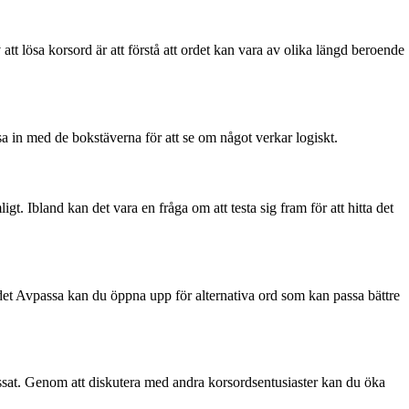
 att lösa korsord är att förstå att ordet kan vara av olika längd beroende
a in med de bokstäverna för att se om något verkar logiskt.
t. Ibland kan det vara en fråga om att testa sig fram för att hitta det
det Avpassa kan du öppna upp för alternativa ord som kan passa bättre
missat. Genom att diskutera med andra korsordsentusiaster kan du öka