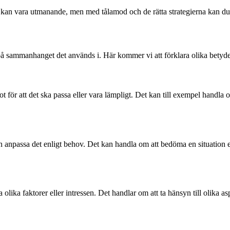
an vara utmanande, men med tålamod och de rätta strategierna kan du öka
på sammanhanget det används i. Här kommer vi att förklara olika betyd
för att det ska passa eller vara lämpligt. Det kan till exempel handla om a
 anpassa det enligt behov. Det kan handla om att bedöma en situation ell
 olika faktorer eller intressen. Det handlar om att ta hänsyn till olika a