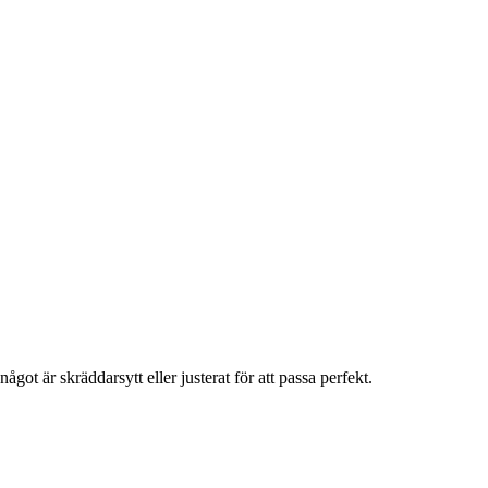
got är skräddarsytt eller justerat för att passa perfekt.