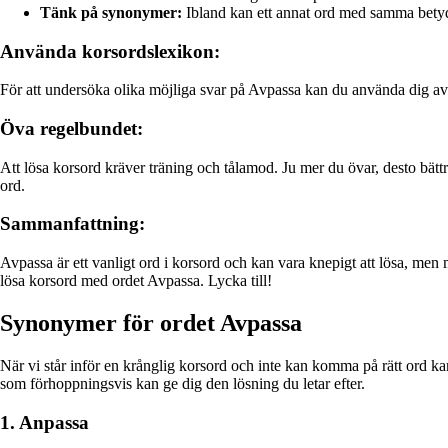
Tänk på synonymer:
Ibland kan ett annat ord med samma betyde
Använda korsordslexikon:
För att undersöka olika möjliga svar på Avpassa kan du använda dig av ko
Öva regelbundet:
Att lösa korsord kräver träning och tålamod. Ju mer du övar, desto bättr
ord.
Sammanfattning:
Avpassa är ett vanligt ord i korsord och kan vara knepigt att lösa, men 
lösa korsord med ordet Avpassa. Lycka till!
Synonymer för ordet Avpassa
När vi står inför en krånglig korsord och inte kan komma på rätt ord ka
som förhoppningsvis kan ge dig den lösning du letar efter.
1. Anpassa