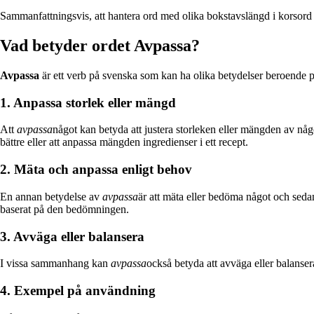
Sammanfattningsvis, att hantera ord med olika bokstavslängd i korsord k
Vad betyder ordet Avpassa?
Avpassa
är ett verb på svenska som kan ha olika betydelser beroende 
1. Anpassa storlek eller mängd
Att
avpassa
något kan betyda att justera storleken eller mängden av något 
bättre eller att anpassa mängden ingredienser i ett recept.
2. Mäta och anpassa enligt behov
En annan betydelse av
avpassa
är att mäta eller bedöma något och sedan
baserat på den bedömningen.
3. Avväga eller balansera
I vissa sammanhang kan
avpassa
också betyda att avväga eller balansera
4. Exempel på användning