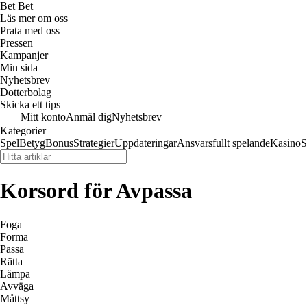
Bet Bet
Läs mer om oss
Prata med oss
Pressen
Kampanjer
Min sida
Nyhetsbrev
Dotterbolag
Skicka ett tips
Mitt konto
Anmäl dig
Nyhetsbrev
Kategorier
Spel
Betyg
Bonus
Strategier
Uppdateringar
Ansvarsfullt spelande
Kasino
S
Korsord för Avpassa
Foga
Forma
Passa
Rätta
Lämpa
Avväga
Måttsy