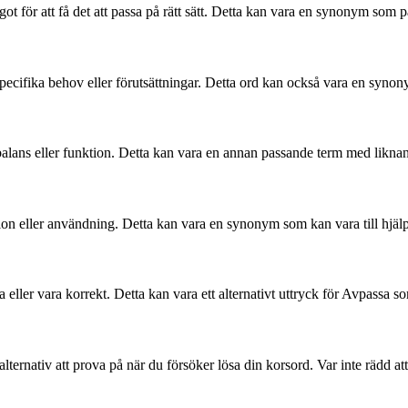
ot för att få det att passa på rätt sätt. Detta kan vara en synonym som p
 specifika behov eller förutsättningar. Detta ord kan också vara en syno
rätt balans eller funktion. Detta kan vara en annan passande term med likna
ation eller användning. Detta kan vara en synonym som kan vara till hjälp 
ssa eller vara korrekt. Detta kan vara ett alternativt uttryck för Avpassa
ernativ att prova på när du försöker lösa din korsord. Var inte rädd att t