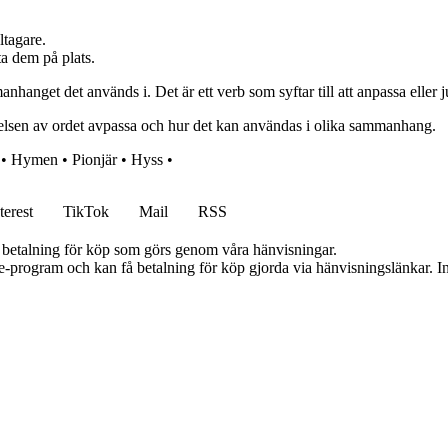
ltagare.
a dem på plats.
anget det används i. Det är ett verb som syftar till att anpassa eller jus
etydelsen av ordet avpassa och hur det kan användas i olika sammanhang.
•
Hymen
•
Pionjär
•
Hyss
•
terest
TikTok
Mail
RSS
mot betalning för köp som görs genom våra hänvisningar.
te-program och kan få betalning för köp gjorda via hänvisningslänkar. Inn