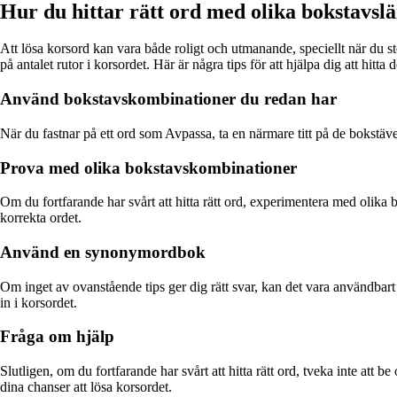
Hur du hittar rätt ord med olika bokstavsl
Att lösa korsord kan vara både roligt och utmanande, speciellt när du stö
på antalet rutor i korsordet. Här är några tips för att hjälpa dig att hitta d
Använd bokstavskombinationer du redan har
När du fastnar på ett ord som Avpassa, ta en närmare titt på de bokstäv
Prova med olika bokstavskombinationer
Om du fortfarande har svårt att hitta rätt ord, experimentera med olika 
korrekta ordet.
Använd en synonymordbok
Om inget av ovanstående tips ger dig rätt svar, kan det vara användbar
in i korsordet.
Fråga om hjälp
Slutligen, om du fortfarande har svårt att hitta rätt ord, tveka inte at
dina chanser att lösa korsordet.