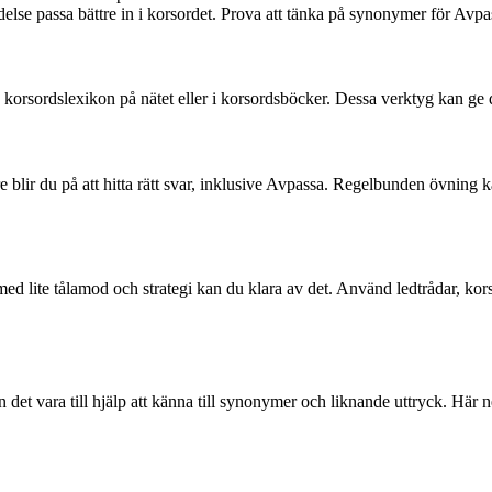
lse passa bättre in i korsordet. Prova att tänka på synonymer för Avpa
rsordslexikon på nätet eller i korsordsböcker. Dessa verktyg kan ge dig 
e blir du på att hitta rätt svar, inklusive Avpassa. Regelbunden övning 
med lite tålamod och strategi kan du klara av det. Använd ledtrådar, kors
n det vara till hjälp att känna till synonymer och liknande uttryck. Hä