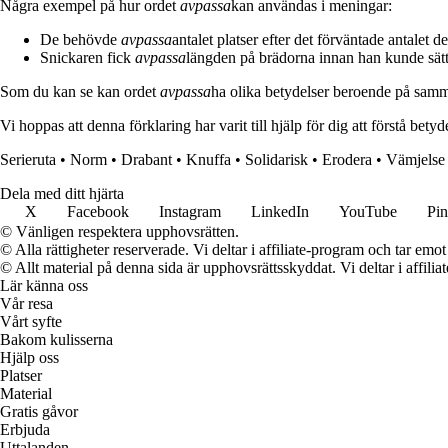
Några exempel på hur ordet
avpassa
kan användas i meningar:
De behövde
avpassa
antalet platser efter det förväntade antalet de
Snickaren fick
avpassa
längden på brädorna innan han kunde sätt
Som du kan se kan ordet
avpassa
ha olika betydelser beroende på sammanh
Vi hoppas att denna förklaring har varit till hjälp för dig att förstå b
Serieruta
•
Norm
•
Drabant
•
Knuffa
•
Solidarisk
•
Erodera
•
Vämjelse
Dela med ditt hjärta
X
Facebook
Instagram
LinkedIn
YouTube
Pin
© Vänligen respektera upphovsrätten.
© Alla rättigheter reserverade. Vi deltar i affiliate-program och tar e
© Allt material på denna sida är upphovsrättsskyddat. Vi deltar i affilia
Lär känna oss
Vår resa
Vårt syfte
Bakom kulisserna
Hjälp oss
Platser
Material
Gratis gåvor
Erbjuda
Uttalanden