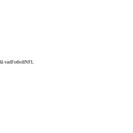
lå vad
Fotboll
NFL