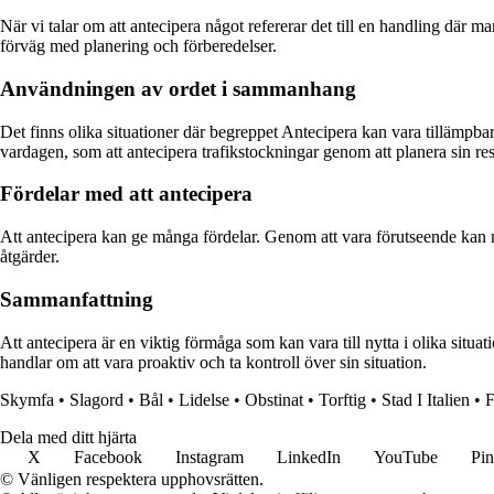
När vi talar om att antecipera något refererar det till en handling där ma
förväg med planering och förberedelser.
Användningen av ordet i sammanhang
Det finns olika situationer där begreppet Antecipera kan vara tillämpba
vardagen, som att antecipera trafikstockningar genom att planera sin re
Fördelar med att antecipera
Att antecipera kan ge många fördelar. Genom att vara förutseende kan 
åtgärder.
Sammanfattning
Att antecipera är en viktig förmåga som kan vara till nytta i olika sit
handlar om att vara proaktiv och ta kontroll över sin situation.
Skymfa
•
Slagord
•
Bål
•
Lidelse
•
Obstinat
•
Torftig
•
Stad I Italien
•
F
Dela med ditt hjärta
X
Facebook
Instagram
LinkedIn
YouTube
Pin
© Vänligen respektera upphovsrätten.