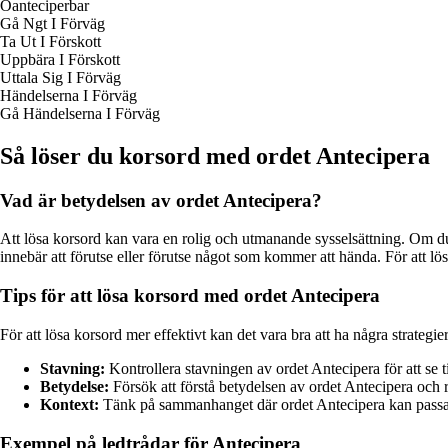
Oanteciperbar
Gå Ngt I Förväg
Ta Ut I Förskott
Uppbära I Förskott
Uttala Sig I Förväg
Händelserna I Förväg
Gå Händelserna I Förväg
Så löser du korsord med ordet Antecipera
Vad är betydelsen av ordet Antecipera?
Att lösa korsord kan vara en rolig och utmanande sysselsättning. Om du h
innebär att förutse eller förutse något som kommer att hända. För att lösa
Tips för att lösa korsord med ordet Antecipera
För att lösa korsord mer effektivt kan det vara bra att ha några strategie
Stavning:
Kontrollera stavningen av ordet Antecipera för att se til
Betydelse:
Försök att förstå betydelsen av ordet Antecipera och rel
Kontext:
Tänk på sammanhanget där ordet Antecipera kan passa in,
Exempel på ledtrådar för Antecipera