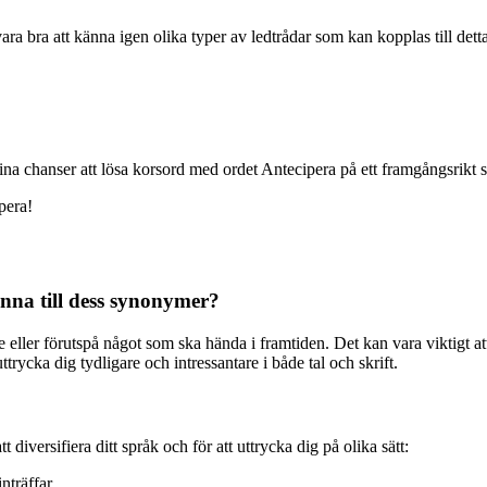
ara bra att känna igen olika typer av ledtrådar som kan kopplas till det
a chanser att lösa korsord med ordet Antecipera på ett framgångsrikt sä
pera!
änna till dess synonymer?
e eller förutspå något som ska hända i framtiden. Det kan vara viktigt a
rycka dig tydligare och intressantare i både tal och skrift.
iversifiera ditt språk och för att uttrycka dig på olika sätt:
nträffar.