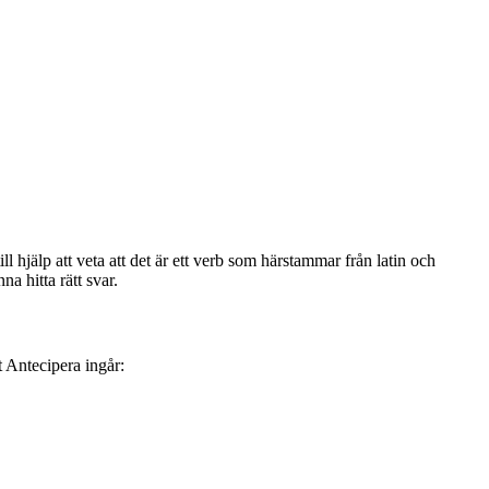
 hjälp att veta att det är ett verb som härstammar från latin och
na hitta rätt svar.
t Antecipera ingår: