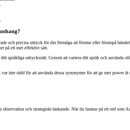
.
.
manhang?
e och precisa uttryck för din förmåga att förutse eller förutspå hände
r på ett mer effektivt sätt.
ditt språkliga uttryckssätt. Genom att variera ditt språk och använda 
, var inte rädd för att använda dessa synonymer för att ge mer power åt d
bservation och strategiskt tänkande. När du fastnar på ett ord som Antecip