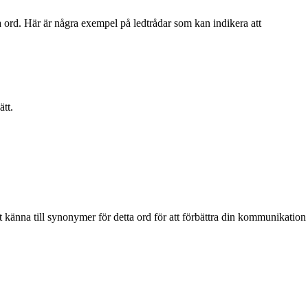
ta ord. Här är några exempel på ledtrådar som kan indikera att
tt.
tt känna till synonymer för detta ord för att förbättra din kommunikation