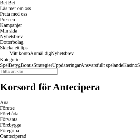
Bet Bet
Läs mer om oss
Prata med oss
Pressen
Kampanjer
Min sida
Nyhetsbrev
Dotterbolag
Skicka ett tips
Mitt konto
Anmäl dig
Nyhetsbrev
Kategorier
Spel
Betyg
Bonus
Strategier
Uppdateringar
Ansvarsfullt spelande
Kasino
S
Korsord för Antecipera
Ana
Förutse
Förebåda
Förvänta
Förebygga
Föregripa
Oanteciperad