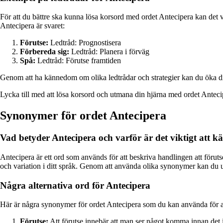
För att du bättre ska kunna lösa korsord med ordet Antecipera kan det v
Antecipera är svaret:
Förutse:
Ledtråd: Prognostisera
Förbereda sig:
Ledtråd: Planera i förväg
Spå:
Ledtråd: Förutse framtiden
Genom att ha kännedom om olika ledtrådar och strategier kan du öka din
Lycka till med att lösa korsord och utmana din hjärna med ordet Anteci
Synonymer för ordet Antecipera
Vad betyder Antecipera och varför är det viktigt att k
Antecipera är ett ord som används för att beskriva handlingen att föruts
och variation i ditt språk. Genom att använda olika synonymer kan du utt
Några alternativa ord för Antecipera
Här är några synonymer för ordet Antecipera som du kan använda för att d
Förutse:
Att förutse innebär att man ser något komma innan det i