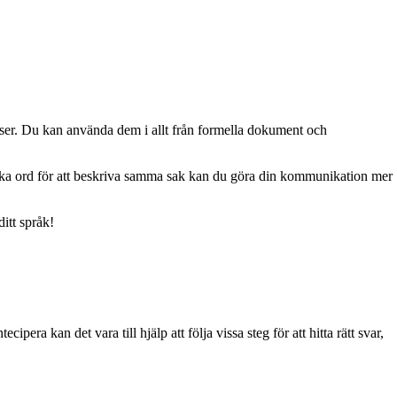
lser. Du kan använda dem i allt från formella dokument och
olika ord för att beskriva samma sak kan du göra din kommunikation mer
itt språk!
era kan det vara till hjälp att följa vissa steg för att hitta rätt svar,