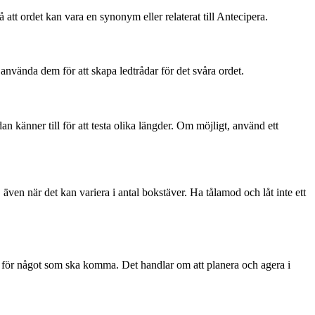
på att ordet kan vara en synonym eller relaterat till Antecipera.
 använda dem för att skapa ledtrådar för det svåra ordet.
n känner till för att testa olika längder. Om möjligt, använd ett
även när det kan variera i antal bokstäver. Ha tålamod och låt inte ett
sig för något som ska komma. Det handlar om att planera och agera i