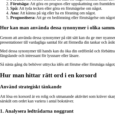
Förutsäga:
Att göra en prognos eller uppskattning om framtiden
Spå:
Att tyda tecken eller göra en förutsägelse om något.
Ana:
Att känna på sig eller ha en föraning om något.
Prognostisera:
Att ge en bedömning eller förutsägelse om något
Hur kan man använda dessa synonymer i olika sam
Genom att använda dessa synonymer på rätt sätt kan du ge mer nyanserad
presentationer till vardagliga samtal för att förmedla din tankar och åsikte
Med dessa synonymer till hands kan du öka din ordförråd och förbättra 
fängslande och intressant för lyssnare eller läsare.
Så nästa gång du behöver uttrycka idén att förutse eller förutsäga något
Hur man hittar rätt ord i en korsord
Använd strategiskt tänkande
Att lösa en korsord är en rolig och utmanande aktivitet som kräver skarp o
särskilt om ordet kan variera i antal bokstäver.
1. Analysera ledtrådarna noggrant